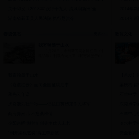
关于印发《2018年“践行十九大·清风润新田”全
2014
湖南省新田县人民法院 执行悬赏令
2014
新田县2017年公开招聘卫计系统工作人员入围递补
2014
舂陵俊杰
教育文化
更多>>
新田县2018年公开招聘公办教师体检合格人员暨考
注销公告
我寄翰墨于山水
1月20日，永州新闻网名牌栏目《中
瑜访谈》刊载专访文章《我寄翰墨于山
我寄翰墨于山水
【首发】湖
《嶷麓红云》面向全国征稿启事
梁庆梅:
蒋先云年谱
石羊中学
虎贲遗烈壮千秋——记抗日英烈郑作民将军
东莞点学
商海弄潮儿 不忘桑梓情
石羊中心
夕阳余晖满腔情 创先争优人未老
冷水井学
“刘开渠根艺奖”得主李新波
安全教育