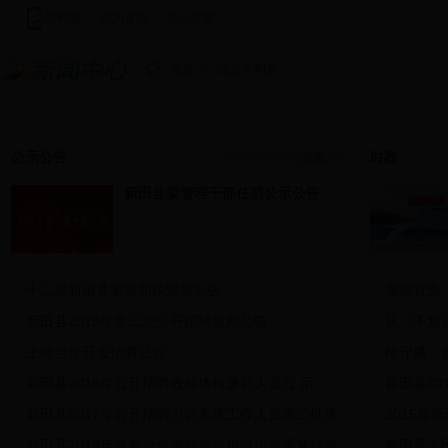
手机版
|
设为首页
|
加入收藏
|
首页
>
综合
> 列表
新闻中心
图说新闻
新田新闻
基层快讯
视频新闻
潇湘
公示公告
时政
更多>>
新田县委管理干部任前公示公告
十二届新田县委第四轮巡察公告
湖南智造
新田县2018年第二次公开招聘教师公告
从《不知
土地合作开发招商公告
徐守盛：
新田县2018年公开招聘教师体检递补人员公 示
新田县2
新田县2017年公开招聘卫计系统工作人员第二批体
2015年
新田县2018年县直企业事业单位拟引进急需紧缺专
新田县人