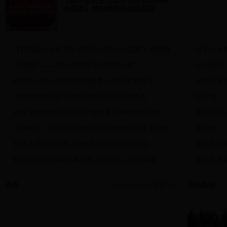
【新田县纪念红军长征胜利80周年
合唱赛】精彩瞬间和后场花絮
【新田县纪念红军长征胜利80周年合唱赛】精彩瞬
石羊镇政
"湖湘杯”——2016年网络安全技能大赛
法制新田
锋线组合PK BBC和MSN赛季十佳球谁更猛？
移民开发
读秒恒大惹不起 回顾卫冕冠军7次补时绝杀
司法局
视频-西甲32轮5佳球 J罗轰世界波神锋倒挂金钩
新田阳光
CBA集锦：孙悦3分雨老马22分哈德森26分 北京擒
林业局
国安入驻北京小学 “少年足球”课程正式启动
新田县就
欧冠-苏亚雷斯两球梅西失点 巴萨2-1力克曼城
新田县龙
世界最健美夫妇 每日6餐每年5万镑用于健身
新田县教
商务
绿色新田
更多>>
国内媒体聚焦国足出线 "国足神了!"
新田县金