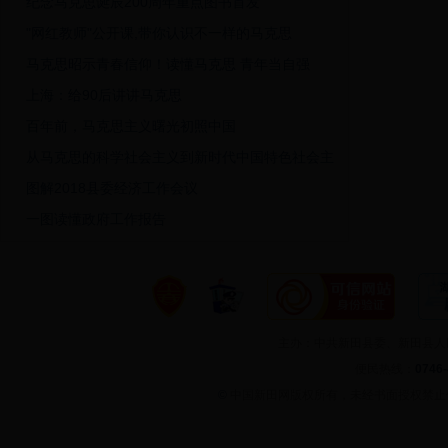
纪念马克思诞辰200周年重点图书首发
"网红教师"公开课,带你认识不一样的马克思
马克思昭示青春信仰！读懂马克思 青年当自强
上海：给90后讲讲马克思
百年前，马克思主义曙光初照中国
从马克思的科学社会主义到新时代中国特色社会主
图解2018县委经济工作会议
一图读懂政府工作报告
部令 第39号 国家危险废物名录
彭勇微宣讲：绿水青山就是金山银山
主办：中共新田县委、新田县
便民热线：
0746
©
中国新田网版权所有，未经书面授权禁