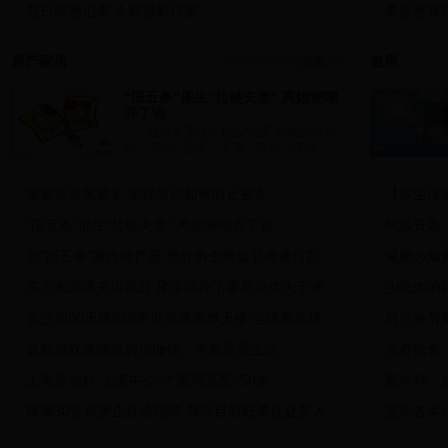
昔日战地记者 今朝摄影行家
素质教育
蒋先云、黄亨明与新田农民运动
孝德文化
房产家居
健康
更多>>
路，在心中延伸……
县一中对
“国五条”催生“拉链夫妻” 离婚潮嘲
弄了谁
拉链夫妻继广东版“国五条”细则出台
后，北京、上海、天津、南京、济南
家居装修黑幕多 监理教你如何防止被宰
【养生保健
“国五条”催生“拉链夫妻” 离婚潮嘲弄了谁
气温升高
新"国五条"重挫地产股 部分房企推盘节奏遭打乱
减肥必知
东方家园遭关店风波 楼市调控下家居业供大于求
少吃肉的
长沙拟90天建838米世界最高摩天楼 全球最高建
对付春节
首批房奴谈摆脱房贷枷锁：等着享受生活
立春饮食
上海新地标“上海中心”大厦增高至350米
新年到：
株洲30多家房企扎堆招聘 新项目新旺季处处要人
选购各类
宜家家居卖场如“客房” “试睡”变成“蹭睡”
冬天里的