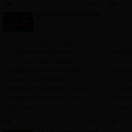
文体
时尚
更多>>
欧派橱柜涉嫌雇黑客删除网民投诉帖
土豆也能
沃尔沃/雷克萨斯等即将上市混动新
车
沃尔沃/雷克萨斯等即将上市混动新车
梦想进行
水土不服or先天残疾 聊聊9AT的那些事
湖南第四
这个过年有点忙 你错过了哪些新车新闻？
型男必学
国宝级跑车重出江湖 实拍讴歌NSX量产版
夏季必备
玩转四驱 大众品牌四驱系统解读
萌到你心
丰田燃料电池车FCV效果图曝光 2015年上市
一周时尚
2015款雷克萨斯NX海外售价 约21.4万起
还为选包
国庆节出游好伙伴 15万合资SUV车型推荐！
Salvat
2016款福特福克斯RS 将会搭载四驱系统
7个小技
社会
分站
更多>>
停车不用愁 盘点倒车功能强大的热门车型
HELLO 