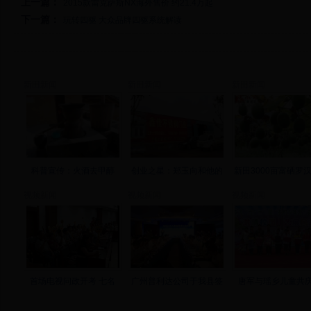
上一篇：
2015款雷克萨斯NX海外售价 约21.4万起
下一篇：
玩转四驱 大众品牌四驱系统解读
新田新闻
新田新闻
新田新闻
科普宣传：火酒去甲醇
创业之星：郑玉向和他的
新田3000亩富硒罗
视频新闻
视频新闻
视频新闻
首场电视问政开考 七名
广州普利达公司于我县签
唐军与瑶乡儿童共庆