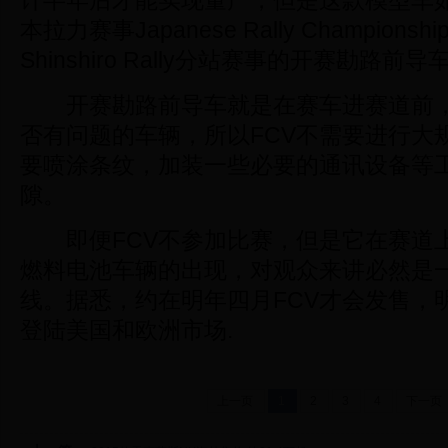
计半年后才能实现量产，但是这款模型车
本拉力赛事Japanese Rally Champions
Shinshiro Rally分站赛事的开赛勘路前导
开赛勘路前导车就是在赛车进赛道前，
否有问题的车辆，所以FCV不需要进行大
要喷涂条纹，加装一些必要的通讯设备等
隙。
即便FCV不参加比赛，但是它在赛道
燃料电池车辆的出现，对观众来讲必然是
线。据悉，约在明年四月FCV才会发售，明
登陆美国和欧洲市场.
上一页
1
2
3
4
下一页