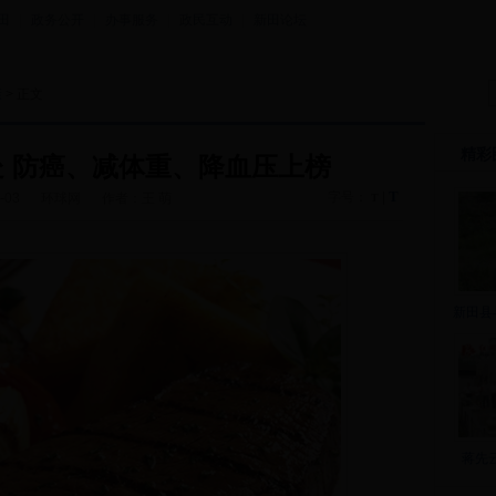
田
|
政务公开
|
办事服务
|
政民互动
|
新田论坛
康
> 正文
精彩
处 防癌、减体重、降血压上榜
T
字号：
|
-03
环球网
作者：王 萌
T
新田县
蒋先