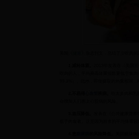
美国《
健康
》杂志刊文，总结了少吃肉的
1.减轻体重。
2013年发表在《美国
营
吃肉的人，平均身高体重指数要低于食肉者
33.3%）。此外，即使摄取的热量相同
2.不易得
心血管
疾病。
吃太多肉和乳
会增加人们患上心脏病的风险。
3.血压降低。
发表在《公共健康营养
低于肉食者。这是因为前者的平均体重较
4.患
糖尿病
的风险降低。
美国糖尿病