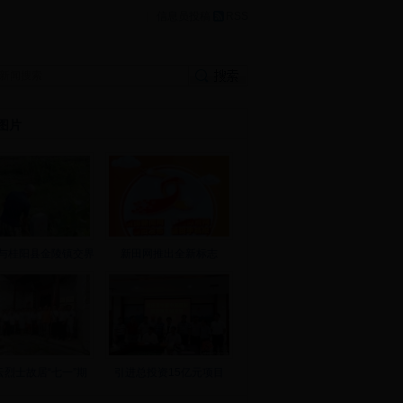
|
信息员投稿
RSS
图片
与桂阳县金陵镇交界
新田网推出全新标志
云烈士故居“七一”期
引进总投资15亿元项目