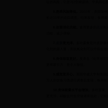
征的风险，它是与2型糖尿病、中风和心
5.患癌风险降低。
2002年，美国
长达10年的追踪调查。结果发现，食用
6.改善消化功能。
食用更多的
蔬菜
和
功能，减少便秘。
7.
皮肤
更光泽。
多吃素食是对皮肤最
化剂的摄入量，而抗氧化剂可以中和会造
8.身体味道更好。
发表在《化学感官
更有吸引力、更令人愉悦。
9.感觉更开心。
英国华威大学和美国
万人的饮食习惯进行调查后发现，每天吃
10.身体能量水平会增加。
多吃菠菜
更充沛。硝酸盐对血管健康有益处，它能