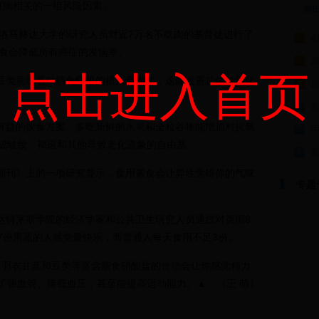
脏病相关的一组风险因素。
新
加州洛马林达大学的研究人员对近7万名不吃肉的基督徒进行了
1
素食会降低所有癌症的发病率。
2
2
点击进入首页
豆类意味着对膳食纤维的摄入量增加，这能改善总体的消化
群
3
4
有益的饮食方案。多吃新鲜的
水果
和全粒谷物能增加对抗氧
5
成皱纹、褐斑和其他导致老化迹象的自由基。
6
期刊》上的一项研究显示，食用素食会让异性觉得你的气味
专题
达特茅斯学院的经济学家和公共卫生研究人员通过对英国8
7份果蔬的人感觉最快乐，而普通人每天食用不足3份。
、羽衣甘蓝和豆类等富含膳食硝酸盐的
食物
会让你感觉精力
扩张血管、降低血压，甚至能提高运动能力。▲ （王 萌）