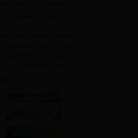
田网推出全新标志
蒋先云烈士故居“七一”期
创业之星：郑玉向和他的鑫佳不锈钢门业
015年3月4日 县委经济工作会议召开
雄逐鹿 再展激情：2014全国超卡大赛在新田总
新田再获“中国天然富硒农产品之乡”称号等三荣
中国第五届硒资源开发利用协作大会在新田召开
新田县中国中部国际家居博览城合作意向签约
专栏