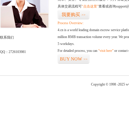
具体交易流程可
“点击这里”
查看或咨询support@
我要购买
>>
Process Overview:
4.cn is a world leading domain escrow service plat
million RMB transaction volume every year. We promi
联系我们
5 workdays.
For detailed process, you can
“visit here”
or contact
QQ：2726103981
BUY NOW
>>
Copyright © 1998 -2025 ww