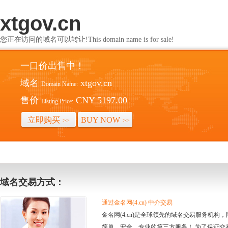
xtgov.cn
您正在访问的域名可以转让!This domain name is for sale!
一口价出售中！
域名
xtgov.cn
Domain Name:
售价
CNY 5197.00
Listing Price:
立即购买
BUY NOW
>>
>>
域名交易方式：
通过金名网(4.cn) 中介交易
金名网(4.cn)是全球领先的域名交易服务机
简单、安全、专业的第三方服务！ 为了保证交