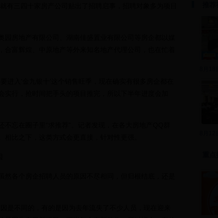
推荐
5日就有三四十家房产公司贴出了招聘启事，招聘对象多为项目
园房地产有限公司、湖南佳盛置业有限公司等房企都以媒
，合富辉煌、中原地产等外来知名地产代理公司，也在忙着
8月1
进入‘金九银十’这个销售旺季，现在确实有很多房企都在
会实行，抢时间把手头的项目推完，所以下半年进度会加
忘在圈子里“求推荐”。记者发现，在各大房地产QQ群
8月1
。相比之下，这类方式会更直接，针对性更强。
重点
因
然各个房企招聘人员的原因不尽相同，但归根结底，还是
因是不同的，有的是因为去年流失了不少人员，现在迎来