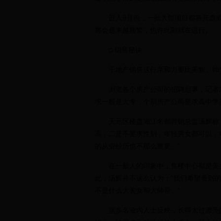
进入9月份，一批大型项目都将开盘或
将会越来越频繁，也许此刻就在进行。
□ 销售秘诀
干地产销售这行亲和力要比美貌、帅
浏览各个房产公司的招聘启事，记者发
求一般是大专，个别房产公司要求高中学
天元区楼盘湘江名都营销总监汤辉称：
高，二是不要求性别，年轻男女都可以，
的从业经历也不那么重要。”
在一般人的印象中，售楼中心都是美女
此，汤辉并不这么认为：“我们希望看到
不是什么大美女和大帅哥。”
据多名业内人士反映，长得太过漂亮的