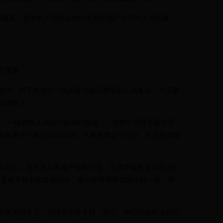
奠基，新来的大型房企将向其他房地产公司挖人的现象，
气重要
现，对于房地产一线的置业顾问和策划人员来说，学历要
历就够了。
“一线销售人员的门槛相对较低，一是对学历背景要求不
年龄要求一般在30岁以内，只要热爱这个行业，有没有类似
如云，是不是从事地产销售行业，非得要俊男美女呢?对
的是有亲和力的置业顾问，像邻家哥哥和邻家小妹一样，而
美女销售员，业绩并不是太好，所以，他们也会有这样的