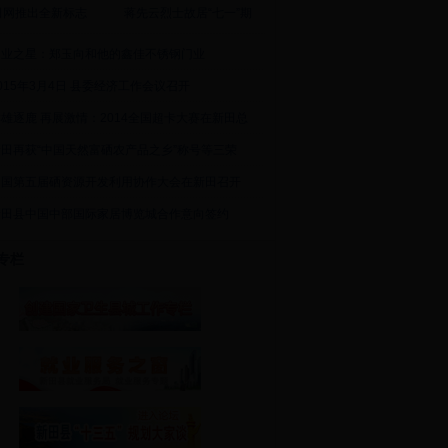
田网推出全新标志
蒋先云烈士故居“七一”期
创业之星：郑玉向和他的鑫佳不锈钢门业
015年3月4日 县委经济工作会议召开
雄逐鹿 再展激情：2014全国超卡大赛在新田总
新田再获“中国天然富硒农产品之乡”称号等三荣
中国第五届硒资源开发利用协作大会在新田召开
新田县中国中部国际家居博览城合作意向签约
专栏