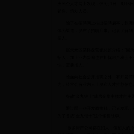
洲民企人才网上发现，仅9月1日—9月
销售、策划人员。
除了在招聘网上挂出招聘启事，株洲奥
体为渠道，发布了招聘启事。记者了解到
招人。
据天元区某楼盘营销总监介绍：“因为要
招人；加上业内普遍也在担忧房产税会不
快，需要招人。”
除面向社会公开招聘之外，有开发商还不
内，经常会有业内人士发布人才推荐信息
备战“金九银十”成房企集中揽才的主
通过跟一些开发商接触，记者发现，虽
为了备战“金九银十”这个销售旺季。
“很多房产公司都在招人，但招人的原