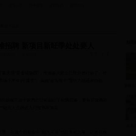
田
|
政务公开
|
办事服务
|
政民互动
|
新田论坛
产家居
> 正文
精彩
堆招聘 新项目新旺季处处要人
T
字号：
|
012-09-07
长株潭报
T
赢这场“黄金销售战”，株洲各大房企已经开始行动了。经
场下半年的“爆发”。虽然“金九银十”营销大战还未白热
新田县
份就有三四十家房产公司贴出了招聘启事，更有开发商在
产销售人员的进入门槛并不算高。
蒋先
季，在这个时期集中“招兵买马”也是常有之事。记者在株