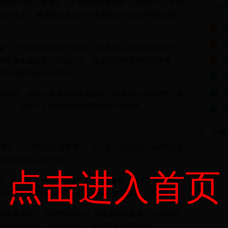
的是因为有了新项目，下半年会有新动作，所以招人；有的
新
以才招人。”株洲奥园房地产开发有限公司副总经理杨迪宇
1
2
2
，下半年的楼市在开工面积、推盘量上都会有显著提升，
才市场客服负责人李岚介绍：“根据我们掌握的情况来看，
群
3
因为有新项目进行而招人。”
4
业顾问，就是为新项目销售做准备。据株洲日盛房地产开发
5
招人，也是为了其在长沙和醴陵的项目做准备。
6
”
专题
讲过：21世纪什么最重要?人才。在人员流动十分频繁的房
发商已经是心照不宣。
点击进入首页
则消息：“×××××，如今二期销售在即，人员又被高薪、
上谋求更高职位的精英，各位领导不妨推荐。”
记者笑称：“其实把他们的人员挖走的就是我，人往高处
家自然就会来，在任何行业，这种现象都是正常的。”