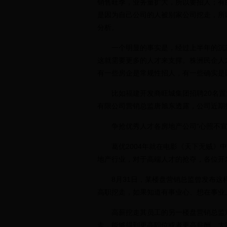
销售旺季，业务量扩大，所以要招人；有
是因为自己公司的人被别家公司挖走，所
分析。
一个明显的事实是，经过上半年的沉寂
这就需要更多的人才来支撑。株洲民企人
有一些房企是常规性招人，有一些确实是
比如福建开发商旺城集团招聘20名置
有限公司营销总监唐旭东透露，公司近期
争抢优秀人才各房地产公司“心照不宣
葛优2004年就在电影《天下无贼》中
地产行业，对于高端人才的抢夺，各位开
8月31日，某楼盘营销总监曾发布这样一
高职挖走，如果知道有事业心、想在事业
高薪挖走其员工的另一楼盘营销总监对
走，能够得到更高职位或者更高薪酬，大