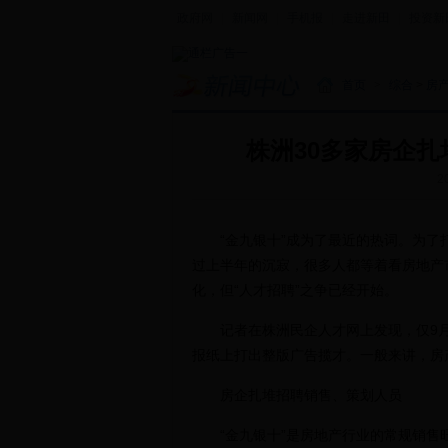
政府网
|
新闻网
|
手机报
|
走进新田
|
投资新
首页
>
综合
>
房
株洲30多家房企扎
2
“金九银十”成为了最近的热词。为了打
过上半年的沉寂，很多人都等着看房地产市
化，但“人才招聘”之争已经开始。
记者在株洲民企人才网上发现，仅9月
报纸上打出整版广告揽才。一般来讲，房
房企扎堆招聘销售、策划人员
“金九银十”是房地产行业的常规销售旺