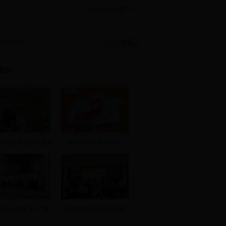
|
信息员投稿
RSS
图片
与桂阳县金陵镇交界
新田网推出全新标志
云烈士故居“七一”期
引进总投资15亿元项目