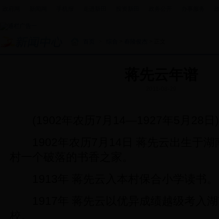
政府网
|
新闻网
|
手机报
|
走进新田
|
投资新田
|
政务公开
|
办事服务
|
首页
>
综合
>
舂陵俊杰
> 正文
蒋先云年谱
2011-08-29
(1902年农历7月14—1927年5月28日)
1902年农历7月14日 蒋先云出生于
村一个破落的书香之家。
1913年 蒋先云入本村保合小学读书。
1917年 蒋先云以优异成绩越级考入
校。