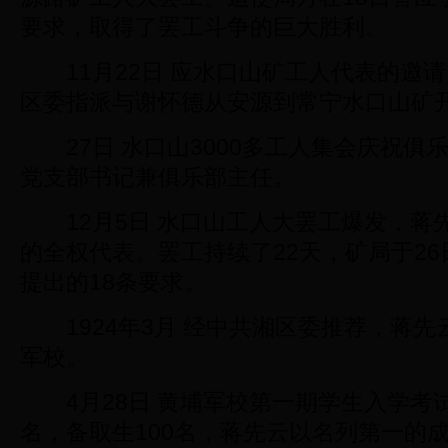
要求，取得了罢工斗争的巨大胜利。
11月22日 应水口山矿工人代表的邀
区委指派与谢怀德从安源到常宁水口山矿
27日 水口山3000多工人集会庆祝俱
党支部书记兼俱乐部主任。
12月5日 水口山工人大罢工爆发，蒋
的全权代表。罢工持续了22天，矿局于2
提出的18条要求。
1924年3月 经中共湘区委推荐，蒋先
军校。
4月28日 黄埔军校第一期学生入学考试
名，备取生100名，蒋先云以名列第一的