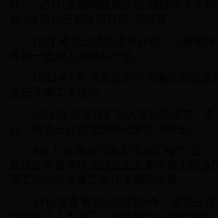
社”。“心社”章程明确规定以“牺牲个人乐
福”“改造自己和改造社会”为宗旨。
10月 蒋先云经毛泽东介绍，与夏明翰
等第一批加入中国共产党。
1922年1月 蒋先云受中共湘区委指派
立三从事工人运动。
5月1日 安源路矿工人俱乐部成立，李
任，蒋先云任党支部书记兼文书股长。
9月上旬 蒋先云向毛泽东汇报了“五一
前段工作进展情况以及工人要求罢工的激
罢工的组织准备工作作了周密部署。
14日凌晨 蒋先云同刘少奇、李立三领
源路矿工人大罢工。迫使局方在18日答应