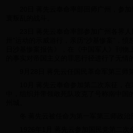
20日 蒋先云奉命率部回师广州，参加
寰叛乱的战斗。
23日 蒋先云奉命率部参加广州各界人
卅”运动的示威游行，亲历“沙基惨案”，愤
日沙基惨案报告》，在《中国军人》刊物
的事实对帝国主义的罪恶行径进行了无情
9月28日 蒋先云任国民革命军第三师
10月 蒋先云奉命参加第二次东征，在
中，组织并带领敢死队攻克了号称南中国
州城。
冬 蒋先云被任命为第一军第三师政治
1926年1月 蒋先云参加国民党第二次