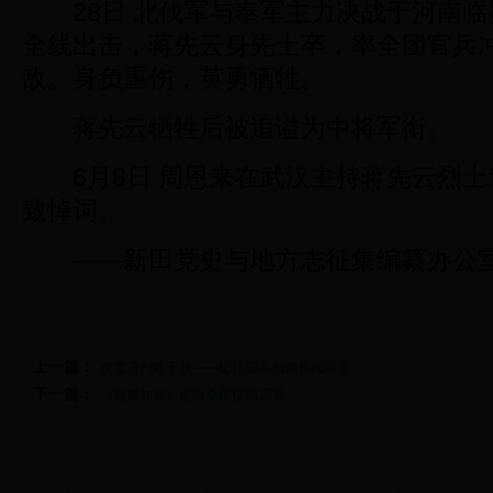
28日 北伐军与奉军主力决战于河南临
全线出击，蒋先云身先士卒，率全团官兵
敌。身负重伤，英勇牺牲。
蒋先云牺牲后被追谥为中将军衔。
6月8日 周恩来在武汉主持蒋先云烈士
致悼词。
——新田党史与地方志征集编纂办公
上一篇：
虎贲遗烈壮千秋——记抗日英烈郑作民将军
下一篇：
《嶷麓红云》面向全国征稿启事