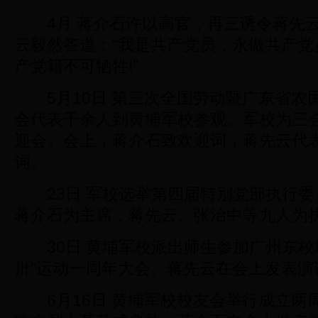
4月 蒋介石许以高官，再三诱令蒋先云
云毅然答道：“我是共产党员，永做共产党
产党籍不可牺牲!”
5月10日 第三次全国劳动暨广东省农
会代表千余人到黄埔军校参观。军校为三
迎会。会上，蒋介石致欢迎词，蒋先云代
词。
23日 军校选举第四届特别党部执行委
蒋介石为主席，蒋先云、张治中等九人为
30日 黄埔军校派出师生参加广州东校
卅”运动一周年大会。蒋先云在会上发表演
6月16日 黄埔军校校友会举行成立两