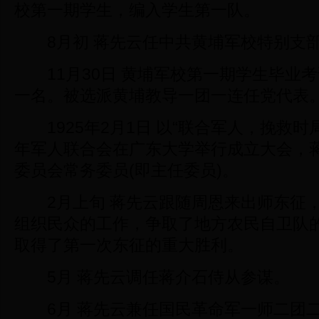
校第一期学生，编入学生第一队。
8月初 蒋先云任中共黄埔军校特别支
11月30日 黄埔军校第一期学生毕业
一名。被选派黄埔教导一团一连任党代表
1925年2月1日 以“联合军人，挽救时
年军人联合会在广东大学举行成立大会，
委员会常务委员(即主任委员)。
2月上旬 蒋先云跟随周恩来出师东征，
组织民众的工作，争取了地方农民自卫队
取得了第一次东征的重大胜利。
5月 蒋先云调任蒋介石侍从参谋。
6月 蒋先云兼任国民革命军一师二团