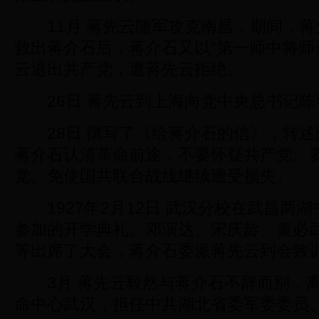
11月 蒋先云随军攻克南昌，期间，蒋
救出蒋介石后，蒋介石又以“第一师中将师
云退出共产党，遭蒋先云拒绝。
26日 蒋先云到上海向党中央总书记陈
28日 撰写了《给蒋介石的信》，转述
蒋介石认清革命前途，不要怀疑共产党。
党。免使国共联合战线继续遭受损失。
1927年2月12日 武汉分校在武昌两湖书
参加的开学典礼。邓演达、宋庆龄、董必
等出席了大会，蒋介石委派蒋先云到会致
3月 蒋先云毅然与蒋介石不辞而别，离
命中心武汉，担任中共湖北省委军委委员