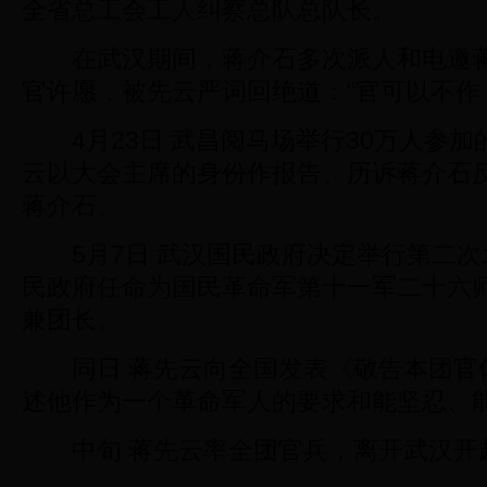
全省总工会工人纠察总队总队长。
在武汉期间，蒋介石多次派人和电邀蒋
官许愿，被先云严词回绝道：“官可以不作
4月23日 武昌阅马场举行30万人参加
云以大会主席的身份作报告、历诉蒋介石
蒋介石。
5月7日 武汉国民政府决定举行第二次
民政府任命为国民革命军第十一军二十六
兼团长。
同日 蒋先云向全国发表《敬告本团官
述他作为一个革命军人的要求和能坚忍、
中旬 蒋先云率全团官兵，离开武汉开