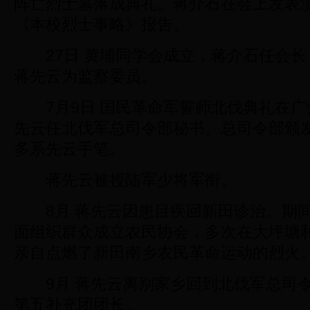
阵亡烈士墓落成典礼。蒋介石在会上发表
《本校烈士事略》报告。
27日 黄埔同学会成立，蒋介石任会长
蒋先云为监察委员。
7月9日 国民革命军誓师北伐典礼在广
先云任北伐军总司令部秘书。总司令部颁
多系先云手笔。
蒋先云被授陆军少将军衔。
8月 蒋先云因患目疾回新田诊治。期间
面组织群众成立农民协会，多次在大坪塘
亲自点燃了新田南乡农民革命运动的烈火
9月 蒋先云离别家乡回到北伐军总司令
第五补充团团长。