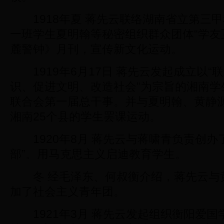
1918年夏 蒋先云联络湖南省立第三
一班学生夏明翰等秘密组织群众团体“学友
麓警钟》月刊，宣传新文化运动。
1919年6月17日 蒋先云发起成立以“
识、促进文明、改造社会”为宗旨的湘南学
联合会第一届总干事。并与夏明翰、黄静
湘南25个县的学生罢课运动。
1920年8月 蒋先云与蒋啸青负责创办
部”。用马克思主义启迪教育学生。
冬 经毛泽东、何叔衡介绍，蒋先云与
加了社会主义青年团。
1921年3月 蒋先云发起组织衡阳爱国