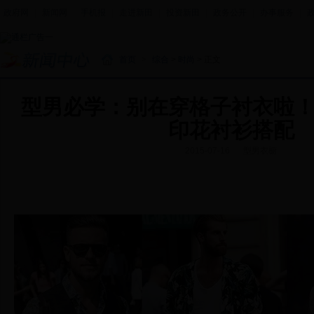
政府网
|
新闻网
|
手机报
|
走进新田
|
投资新田
|
政务公开
|
办事服务
|
首页
>
综合
>
时尚
> 正文
型男必学：别在穿格子衬衣啦
印花衬衫搭配
2015-07-16
型男衣橱