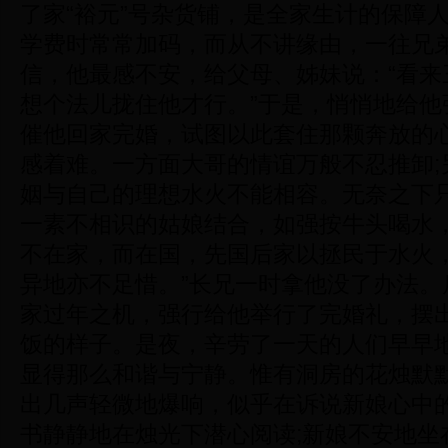
了家“裕元”号杂货铺，是全家生计的保障
学费时常常加码，而从不讲缘由，一往兄
信，他最感不安，给父母、姊妹说：“看来
想个法儿拢住他才行。”于是，悄悄地给他
催他回家完婚，试图以此套住那颗奔放的
感着难。一方面大哥的情谊万般不忍推卸;
姻与自己的理想水火不能相容。无奈之下只
一素不相识的姑娘结合，如强按牛头喝水
不在家，而在国，先国后家以拯民于水火
异地亦不足惜。”长兄一时拿他没了办法。
家过年之机，强行给他举行了完婚礼，摆
饭的样子。是夜，辛劳了一天的人们早早
显得那么和谐与宁静。惟有洞房的花烛默
出几声轻微地爆响，似乎在诉说新娘心中
书静静地在烛光下潜心阅读;新娘不安地坐