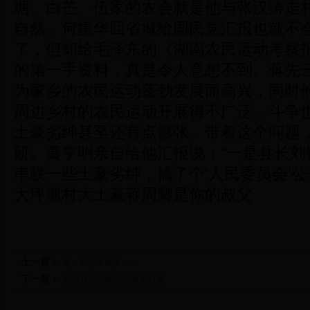
塘、白芒、伍家的农会就是他与张汉涛走
自然，何援华回省城给国民党汇报也就不会
了，但却给毛泽东的《湖南农民运动考察
的第一手资料，真是令人意想不到。蒋先
为家乡的农民运动蓬勃发展而高兴，同时
周边乡村的农民运动开展得不广泛，斗争
土豪劣绅甚至还有点嚣张。带着这个问题
研。黄亨明亲自给他汇报说：“一是县长刘
串联一些土豪劣绅，搞了个‘人民委员会’公
大坪塘村大土豪蒋周卿是你的叔父
上一篇：
路，在心中延伸……
下一篇：
昔日战地记者 今朝摄影行家