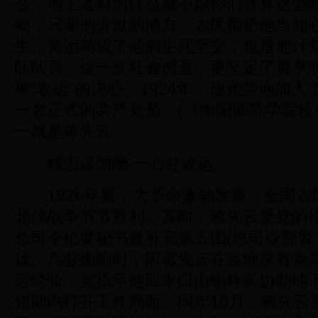
么，地主老财为什么就不跟你们计算这些呢
鸣，只要他去过的地方，农民都把他当知
生、黄运苟成了他的生死至交，也是他计
队队员。这一次社会调查，更坚定了黄亨
事“农运”的决心。1924年，他光荣地加
一名正式的共产党员。(《衡阳师范学院校史
一就是蒋先云。
精忠谋国酬 一心赴农运
1926年夏，大革命蓬勃发展。全国农
北伐战争节节胜利。其时，蒋先云受党的
总司令机要秘书兼补充第五团(总司令部警
伐。兵驻衡阳时，因蒋先云在当地享有崇
运经验，党指示他回水口山铅锌矿协助地
短期内打开工作局面。同年10月，蒋先云