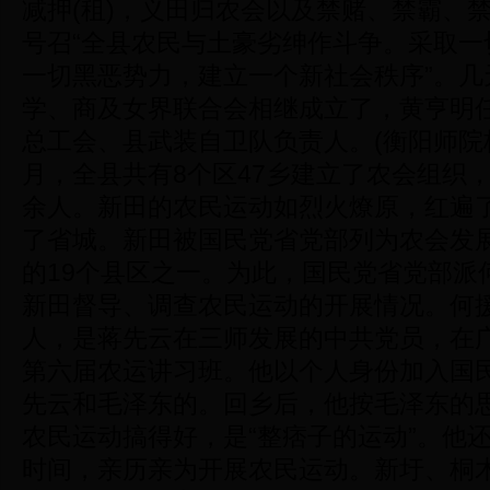
减押(租)，义田归农会以及禁赌、禁霸、禁
号召“全县农民与土豪劣绅作斗争。采取一
一切黑恶势力，建立一个新社会秩序”。几
学、商及女界联合会相继成立了，黄亨明
总工会、县武装自卫队负责人。(衡阳师院校史
月，全县共有8个区47乡建立了农会组织，入
余人。新田的农民运动如烈火燎原，红遍
了省城。新田被国民党省党部列为农会发
的19个县区之一。为此，国民党省党部派
新田督导、调查农民运动的开展情况。何
人，是蒋先云在三师发展的中共党员，在
第六届农运讲习班。他以个人身份加入国
先云和毛泽东的。回乡后，他按毛泽东的
农民运动搞得好，是“整痞子的运动”。他
时间，亲历亲为开展农民运动。新圩、桐