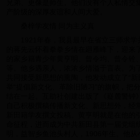
兄弟、更像是师生。他们没有个人私情交
产阶级的深厚友谊和人间大爱。
桑梓学友情 同为主义真
1921年春，我县最早在省立三师求学
的蒋先云怀着拳拳乡情在廻雁峰下，迎来
的家乡籍青少年黄亨明、曾令均、曾令铨
等。他乡遇亲人，浓浓乡情溢于言表。为
共同接受新思想的熏陶，他发动成立了“新
举“提倡新文化、革除旧陋习”的旗帜，把
结在一起。互助社创建出版了《嶷麓警钟
自己积极撰稿传播新文化、新思想外，经
新田籍学友撰文投稿。黄亨明就是在他的
命征程，进而成为中共新田县第一届党组
明，益智乡鱼池头村人，1906年生。他