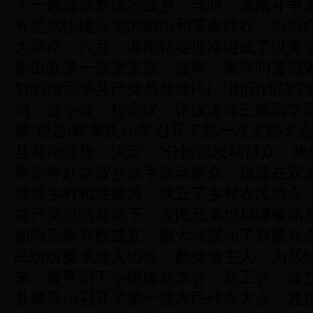
了一趟魂牵梦绕的故乡。当时，湘南斗争
务是尽快建立党的组织和革命政权，组织
大革命。六月，湘南特委批准组成了以黄
新田县第一届党支部。旋即，黄亨明遵照
魁的指示率共产党员黄海民(《衡阳师范学
均、曾令铨、程启汉、张汉涛等三师同学
城“观音阁”黄氏小学召开了第一次支部大
县革命形势，决定：“分散以发动群众，集
率先奔赴益智乡放手发动群众，迅速在双
塘等乡村相继破局，成立了乡村农民协会
共产党员的发动下，农民兄弟也相继被动
如雨后春笋般成立，极大地撼动了封建社
民纷纷要求加入协会，翻身做主人。为尽
来，黄亨明下令组建县农会、县工会，建
县城高小召开了第一届农民代表大会。通过