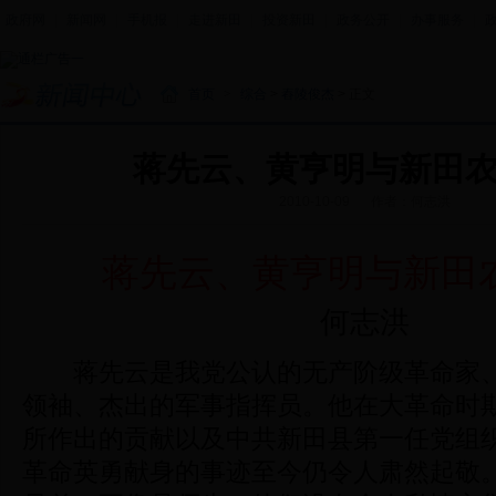
政府网
|
新闻网
|
手机报
|
走进新田
|
投资新田
|
政务公开
|
办事服务
|
首页
>
综合
>
舂陵俊杰
> 正文
蒋先云、黄亨明与新田
2010-10-09
作者：何志洪
蒋先云、黄亨明与新田
何志洪
蒋先云是我党公认的无产阶级革命家、
领袖、杰出的军事指挥员。他在大革命时
所作出的贡献以及中共新田县第一任党组
革命英勇献身的事迹至今仍令人肃然起敬