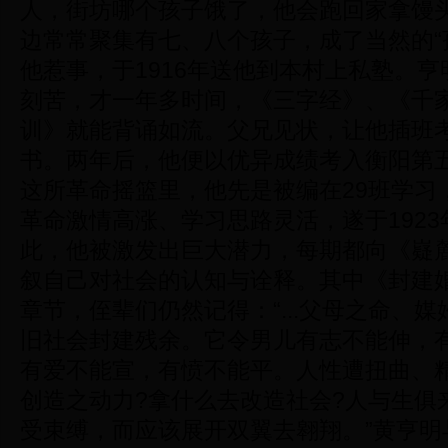
人，街坊哪个孩子饿了，他会跑回家拿馒
边常常聚集有七、八个孩子，成了当然的“
他惹事，于1916年送他到本村上私塾。
刻苦，才一年多时间，《三字经》、《千
训》就能背诵如流。父兄见状，让他插班
书。两年后，他便以优异成绩考入衡阳第
这所革命摇篮里，他先是被编在29班学习
革命激情高涨、学习思路灵活，遂于1923
此，他被激发出巨大潜力，每期都向《嶷
叙自己对社会的认知与诠释。其中《封建
章节，侄辈们仍然记得：“...父母之命、
旧社会封建残余。它令男儿有志不能伸，
有爱不能宣，有愤不能平。人性遭扭曲、
创造之动力?拿什么去改造社会?人与生俱
受束缚，而应该展开双翼去翱翔。”黄亨明