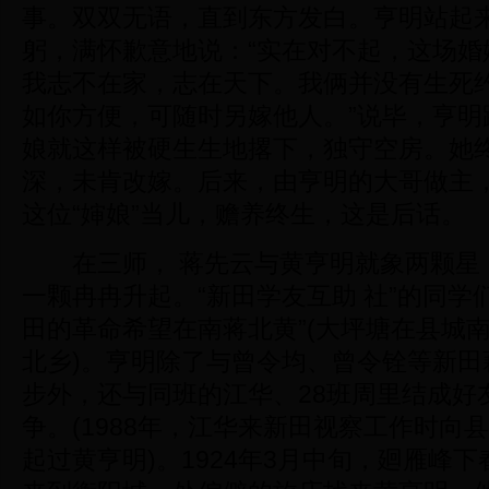
事。双双无语，直到东方发白。亨明站起
躬，满怀歉意地说：“实在对不起，这场婚
我志不在家，志在天下。我俩并没有生死
如你方便，可随时另嫁他人。”说毕，亨明
娘就这样被硬生生地撂下，独守空房。她
深，未肯改嫁。后来，由亨明的大哥做主
这位“婶娘”当儿，赡养终生，这是后话。
在三师， 蒋先云与黄亨明就象两颗星
一颗冉冉升起。“新田学友互助 社”的同学
田的革命希望在南蒋北黄”(大坪塘在县城
北乡)。亨明除了与曾令均、曾令铨等新田
步外，还与同班的江华、28班周里结成好
争。(1988年，江华来新田视察工作时向
起过黄亨明)。1924年3月中旬，廻雁峰