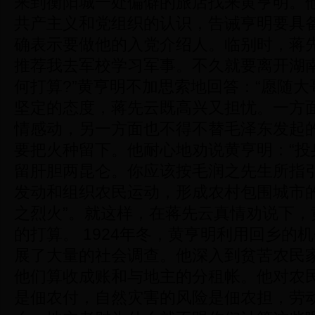
来到衡阳城一处偏僻的旅店找来黄亨明。
共产主义和党组织的认识，告诫亨明要具
确表示要做他的入党介绍人。临别时，蒋先
推荐我去军校学习军事。不久就要离开湖
何打算?”黄亨明不加思索地回答：“愿随大
坚定的态度，蒋先云既高兴又担忧。一方
情感动，另一方面也不得不替毛泽东发起
要把火种留下。他耐心地劝说黄亨明：“投
留肝胆两昆仑。你应该按毛润之先生所指
发动和组织农民运动，形成农村包围城市
之烈火”。就这样，在蒋先云真情劝说下，
的打算。 1924年冬，黄亨明利用回乡的
展了大量的社会调查。他深入到贫苦农民
他们算收成账和与地主的分租帐。他对农民
是佃农付，自然灾害的风险是佃农担，劳