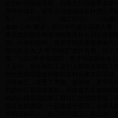
处的时间虽然不长，但蒋先云就像带弟弟
关怀他成长，经常介绍他阅读各种进步书
年》、《向导》、《湘江评论》、《先驱
参加“心社”聚会，听同学们谈论国家大事
师党组织领导和发动的驱逐校长刘志远和驱
动。斗争的胜利，使黄亨明非常敬佩蒋先
他叫先云为“大哥”称他是“血性奇男、校中
模。”1922年寒假期间，黄亨明追随蒋先
人运动，担任组织工友们上夜校及联络工作
间他受组织委派到衡阳农村从事农民运动
历练自己，经受了考验。就这样，黄亨明
烈的向往和追求革命，很快成为革命的积
动的心情写信回家汇报自己的思想变化，
造社会的愿望。一石激起千层浪，全家人
亨明兄妹四人，自己排行老三，是幺弟。