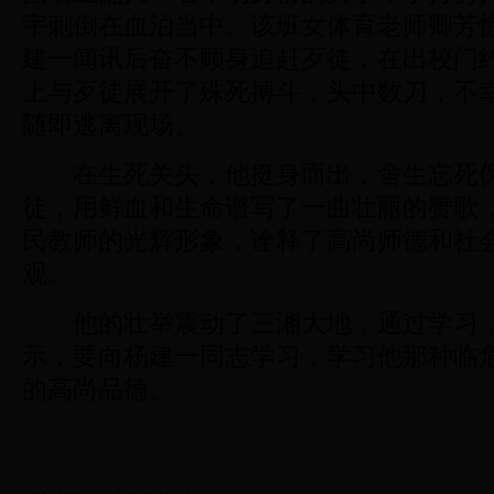
宇刺倒在血泊当中。该班女体育老师卿芳
建一闻讯后奋不顾身追赶歹徒，在出校门
上与歹徒展开了殊死搏斗，头中数刀，不
随即逃离现场。
在生死关头，他挺身而出，舍生忘死保
徒，用鲜血和生命谱写了一曲壮丽的赞歌
民教师的光辉形象，诠释了高尚师德和社
观。
他的壮举震动了三湘大地，通过学习，
示，要向杨建一同志学习，学习他那种临
的高尚品德。