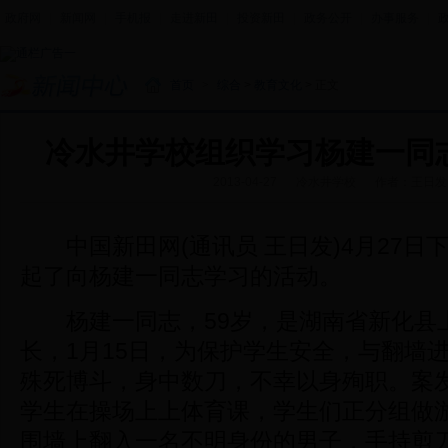
政府网
|
新闻网
|
手机报
|
走进新田
|
投资新田
|
政务公开
|
办事服务
|
首页
>
综合
>
教育文化
> 正文
冷水井学校组织学习杨建一同
2013-04-27
冷水井学校
作者：王日发
中国新田网(通讯员 王日发)4月27日
起了向杨建一同志学习的活动。
杨建一同志，59岁，是湖南省新化县
长，1月15日，为保护学生安全，与翻墙
殊死博斗，身中数刀，不幸以身殉职。案
学生在操场上上体育课，学生们正分组做
围墙上翻入一名不明身份的男子，手持剪