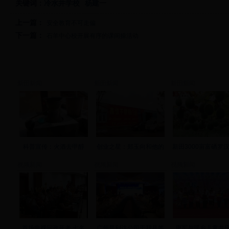
关键词：
冷水井学校
杨建一
上一篇：
安全教育不可走偏
下一篇：
石羊中心校开展有序的课间操活动
新田新闻
新田新闻
新田新闻
科普宣传：火酒去甲醇
创业之星：郑玉向和他的
新田3000亩富硒罗
视频新闻
视频新闻
视频新闻
首场电视问政开考 七名
广州普利达公司于我县签
唐军与瑶乡儿童共庆