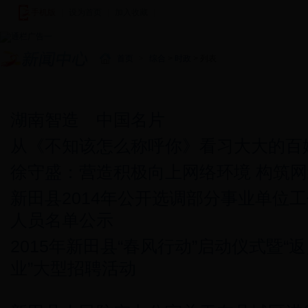
手机版
|
设为首页
|
加入收藏
|
首页
>
综合
>
时政
> 列表
新闻中心
图说新闻
新田新闻
基层快讯
视频新闻
潇湘
湖南智造 中国名片
从《不知该怎么称呼你》看习大大的百
徐守盛：营造积极向上网络环境 构筑
新田县2014年公开选调部分事业单位
人员名单公示
2015年新田县“春风行动”启动仪式暨“
业”大型招聘活动