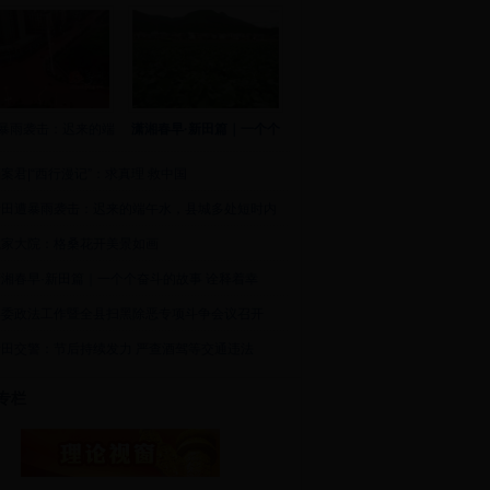
暴雨袭击：迟来的端
潇湘春早·新田篇｜一个个
案君|“西行漫记”：求真理 救中国
新田遭暴雨袭击：迟来的端午水，县城多处短时内
龙家大院：格桑花开美景如画
潇湘春早·新田篇｜一个个奋斗的故事 诠释着幸
县委政法工作暨全县扫黑除恶专项斗争会议召开
新田交警：节后持续发力 严查酒驾等交通违法
专栏