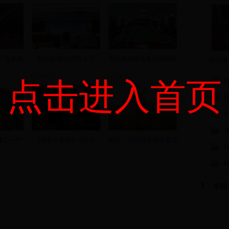
：迟来的
新田县“解放思想 实干
光大集团领导来新调研精
新田遭
新田新闻
新田新闻
点击进入首页
档
1
2
3
4
篇｜一个
【新春走基层】小区办“
新田：1500年古银杏被选
5
6
专题