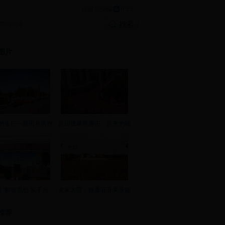
|
信息员投稿
RSS
图片
的生日—新田县庆祝
新田遭暴雨袭击：迟来的端
县“解放思想 实干兴
龙家大院：格桑花开美景如
推荐