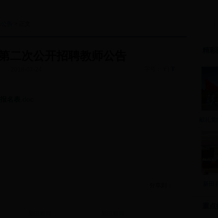
示公告
> 正文
精彩
年第二次公开招聘教师公告
T
字号：
|
2018-07-24
T
和报名表
.doc
献礼党
新田
分享到：
重点
新田新闻
新田新闻