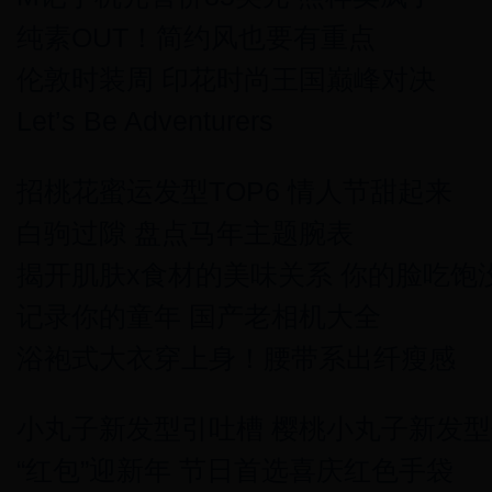
纯素OUT！简约风也要有重点
伦敦时装周 印花时尚王国巅峰对决
Let’s Be Adventurers
招桃花蜜运发型TOP6 情人节甜起来
白驹过隙 盘点马年主题腕表
揭开肌肤x食材的美味关系 你的脸吃饱
记录你的童年 国产老相机大全
浴袍式大衣穿上身！腰带系出纤瘦感
小丸子新发型引吐槽 樱桃小丸子新发
“红包”迎新年 节日首选喜庆红色手袋