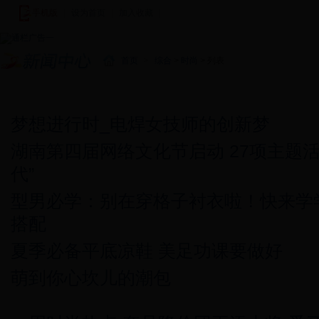
手机版
|
设为首页
|
加入收藏
|
首页
>
综合
>
时尚
> 列表
新闻中心
图说新闻
新田新闻
基层快讯
视频新闻
潇湘
梦想进行时_电焊女技师的创新梦
湖南第四届网络文化节启动 27项主题活
代”
型男必学：别在穿格子衬衣啦！快来学
搭配
夏季必备平底凉鞋 美足功课要做好
萌到你心坎儿的潮包