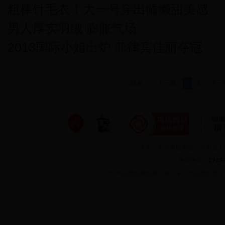
粗棒针毛衣！大一号穿出慵懒甜美感
男人厚实羽绒 膨胀气场
2013国际小姐出炉 菲律宾佳丽夺冠
92条
上一页
1
2
下一
主办：中共新田县委、新田县
便民热线：
0746
©
中国新田网版权所有，未经书面授权禁