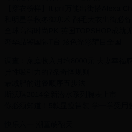
【穿衣榜样】It gril万能出街搭Alexa Ch
和明星学秋冬御寒术 翻毛大衣出街必
全球高街时尚PK 英国TOPSHOP成就
奢华品鉴国际T台 炫色光彩耀目全国
调查：家庭收入月均8000元 夫妻幸福
异性吸引力的7条奇怪规则
最减肥的进餐顺序五步法
斯沃琪2014全新潜水系列腕表上市
你必须知道！5款显瘦裙装 学一学受用
快乐六一 潮童萌翻天