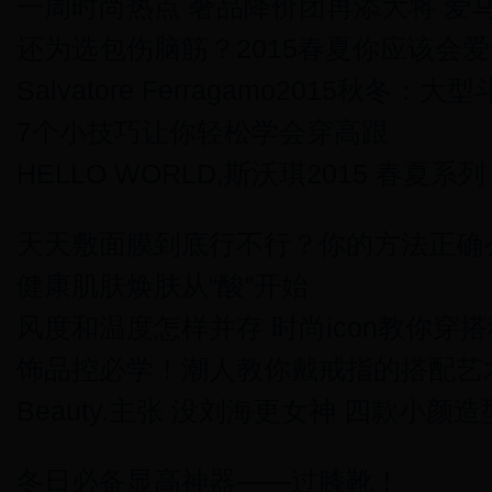
一周时尚热点 奢品降价团再添大将 爱
还为选包伤脑筋？2015春夏你应该会
Salvatore Ferragamo2015秋冬
7个小技巧让你轻松学会穿高跟
HELLO WORLD,斯沃琪2015 春夏系
天天敷面膜到底行不行？你的方法正确
健康肌肤焕肤从“酸”开始
风度和温度怎样并存 时尚icon教你穿
饰品控必学！潮人教你戴戒指的搭配艺
Beauty.主张 没刘海更女神 四款小颜造
冬日必备显高神器——过膝靴！