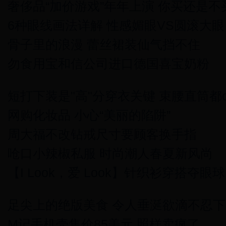
奢侈品“加价游戏”年年上演 你买还是不
6种眼线画法详解 性感媚眼VS圆滚大眼
骨子里的浪漫 蕾丝裙装仙气挡不住
勿食用宝和信公司进口德国喜宝奶粉
短打下装是"高"分穿衣关键 束腰直筒都ch
网购化妆品 小心“美丽的陷阱”
周大福不改钻戒尺寸要顾客换手指
呛口小辣椒私服 时尚潮人春夏新风尚
【I Look，爱 Look】针织衫穿搭夺眼球
足尖上的绝版美食 令人垂涎欲滴不忍下
M记手机壳售价85美元 照样卖疯了