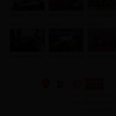
科普宣传：火酒去甲醇
创业之星：郑玉向和他的
新田3000亩富硒罗
视频新闻
视频新闻
视频新闻
首场电视问政开考 七名
广州普利达公司于我县签
唐军与瑶乡儿童共庆
主办：中共新田县委、新田县
联系电话：
0746-4717208
邮箱：
©
中国新田网版权所有