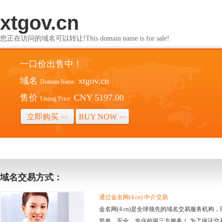
xtgov.cn
您正在访问的域名可以转让!This domain name is for sale!
一口价出售中！
域名
xtgov.cn
Domain Name:
售价
CNY 5197.00
Listing Price:
立即购买
BUY NOW
>>
>>
域名交易方式：
通过金名网(4.cn) 中介交易
金名网(4.cn)是全球领先的域名交易服务机
简单、安全、专业的第三方服务！ 为了保证交