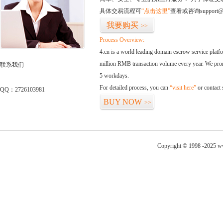
具体交易流程可
“点击这里”
查看或咨询support@
我要购买
>>
Process Overview:
4.cn is a world leading domain escrow service plat
million RMB transaction volume every year. We promi
联系我们
5 workdays.
For detailed process, you can
“visit here”
or contact
QQ：2726103981
BUY NOW
>>
Copyright © 1998 -2025 ww