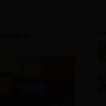
田
|
政务公开
|
办事服务
|
政民互动
|
新田论坛
陵俊杰
> 正文
精彩
在心中延伸……
T
字号：
|
-08
新田网
作者：唐人杰
T
新田县
蒋先