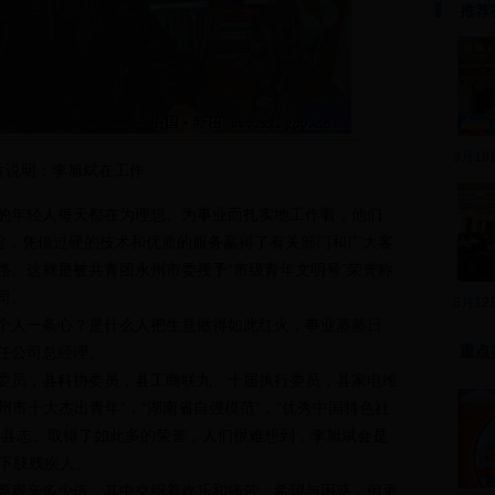
推荐
8月1
片说明：李旭斌在工作
年轻人每天都在为理想、为事业而扎实地工作着，他们
宗旨，凭借过硬的技术和优质的服务赢得了有关部门和广大客
路。这就是被共青团永州市委授予“市级青年文明号”荣誉称
司。
8月1
人一条心？是什么人把生意做得如此红火，事业蒸蒸日
重点
任公司总经理。
员，县科协委员，县工商联九、十届执行委员，县家电维
州市十大杰出青年”，“湖南省自强模范”，“优秀中国特色社
田县志。取得了如此多的荣誉，人们很难想到，李旭斌会是
的下肢残疾人。
艰辛多少倍，其中交织着欢乐和痛苦、希望与困惑，但更