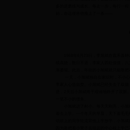
多的是磨练与成长。每走一步，每行一程
始，命运便将他推上了一条——
1968年6月23日，李旭斌在嘉禾县
续高烧，数日不退，李家人四处借债，八
渐萎缩。此后，年幼的小旭斌就只能靠把
一天，小旭斌独自在家玩时，不小心撞
李家人心急如焚。小旭斌已经失去了双腿
是，2天后小旭斌终于艰难地睁开了双眼
一笔不小的债务。
小旭斌进了村小。每天天刚亮，小旭斌
着去上学。一个冬天的早晨，天下着毛毛
动班上的同学轮流背他上学放学，小旭斌
因为靠把着小凳子去很远的中心校上学已