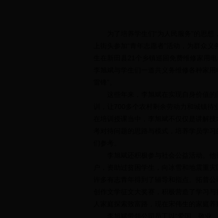
为了培养学生们“为人民服务”的思想，
上街头参加“青年志愿者”活动，为群众义
生在新田县21个乡镇巡回免费维修家用电
李旭斌与学生们一道共义务维修各种家用电
雷锋”。
这些年来，李旭斌在实现自身价值的同
训，让700多个农村剩余劳动力和城镇
在培训授课当中，李旭斌不仅仅是讲解技
考对待问题的思路与模式，培养学员学习
们参考。
李旭斌还积极参与社会公益活动。他长
户，资助过贫困学生，向冰雪和地震重灾
许多有志青年得到了辅导和指点。拓普公
创作文学征文大奖赛，积极营造了学习与
人家庭探索致富路，现在宋伟生的家庭养
李旭斌带领公司员工以“爱国、敬业、