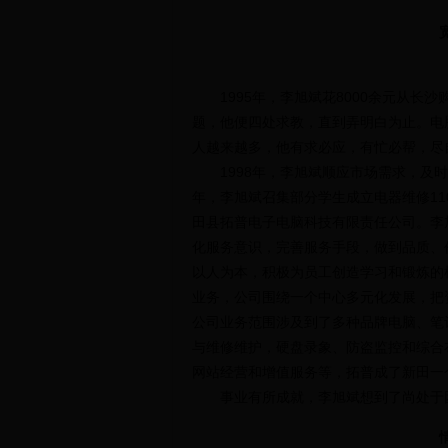
1995年，李旭斌花8000余元从长
题，他便四处求教，直到弄明白为止。电
人越来越多，他有求必应，有忙必帮，尽
1998年，李旭斌顺应市场需求，及时
年，李旭斌召集部分学生成立电器维修110
田县拓普电子电脑科技有限责任公司。李
化服务意识，完善服务手段，做到品质、
以人为本，积极为员工创造学习和锻炼的
业务，公司围绕一个中心多元化发展，把
公司业务范围涉及到了多种品牌电脑、笔
与维修维护，硬盘录象、防盗监控和综合
网站经营和增值服务等，拓普成了新田一
事业有所成就，李旭斌想到了尚处于困