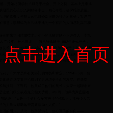
部，开始将所学技术服务于社会。开业之初，基本上是李旭
以报恩的心态投入到服务中去，精心修理，确保维修质量。
理的收费，使旭日家电维修部很快为社会所接受，客户与
的谢意，李旭斌为自己终于成为一个有用的人而感到高兴和
者前来学习维修技术。小小的店铺容纳不下许多人，李旭
农广校实用技术培训——家电维修班于1992年正式开学，
点击进入首页
技术。1992年至1994年上半年，李旭斌负责主办了8期家
中残疾人4名。对于身有残疾的特殊学员，李旭斌在收费上给予
们克服自卑心理，树立自信心，鼓励他们自尊、自立、自
了广大学员和有关部门的赞扬和肯定。1994年6月，短
文化基础到专业理论得到了更系统更全面的发展。在课堂
术与技能；下课后，他又成了他们的兄长，大家一起聊未来
是让他们缓交或者免交相关费用。4年间，他共为家庭困难
李旭斌说：“我是一个受社会多方关怀的残疾人，能有今天离
己的力量去帮助这些需要帮助的人们。”
活的甜头。从此，他踌躇满志，信心百倍的奔向——