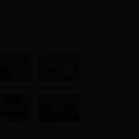
|
信息员投稿
RSS
图片
与桂阳县金陵镇交界
新田网推出全新标志
云烈士故居“七一”期
引进总投资15亿元项目