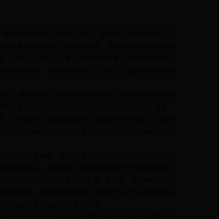
每年3月5日或其它重大节庆日，李旭斌总要带领学生们走
务维修各种家用电器。1995年暑假，李旭斌冒着酷暑带领学
器，历时1个多月，深受广大农民的称赞。自1989年至今，
器1500多件，倒贴零配件费1.3万余元，被群众誉为“拐杖
时，举办和参与了各种实用技术培训、就业培训和扶贫培
待业青年学到了一技之长，给他们的创业和就业打下了铺垫。
术、技巧本身，更多是教他们为人处世的方法原则，以及思
的方法和正确的心态，同时拿出自己创业的经验和教训供他
期开展义务维修，参加各项青年志愿者活动，帮助过五保
区捐助过资金，专用的电子信箱和创业指导专用QQ更是让
司赞助的“拓普杯”朗诵赛、演讲赛、足球赛、篮球赛、自由
拼搏的氛围。拄拐扶贫到农家，李旭斌为石羊宋伟生的残疾
鹅场办起来了，效益也正逐步凸现。
诚信、守法、贡献”的精神，积极投身时代洪流，不断创造