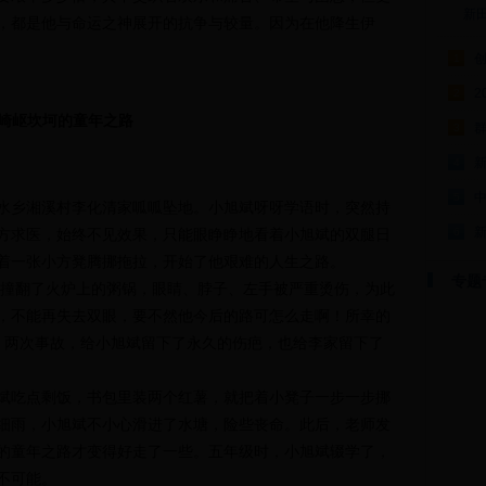
新
，都是他与命运之神展开的抗争与较量。因为在他降生伊
1
2
2
崎岖坎坷的童年之路
群
3
4
5
钟水乡湘溪村李化清家呱呱坠地。小旭斌呀呀学语时，突然持
方求医，始终不见效果，只能眼睁睁地看着小旭斌的双腿日
6
着一张小方凳腾挪拖拉，开始了他艰难的人生之路。
专题
翻了火炉上的粥锅，眼睛、脖子、左手被严重烫伤，为此
，不能再失去双眼，要不然他今后的路可怎么走啊！所幸的
。两次事故，给小旭斌留下了永久的伤疤，也给李家留下了
吃点剩饭，书包里装两个红薯，就把着小凳子一步一步挪
细雨，小旭斌不小心滑进了水塘，险些丧命。此后，老师发
的童年之路才变得好走了一些。五年级时，小旭斌辍学了，
不可能。