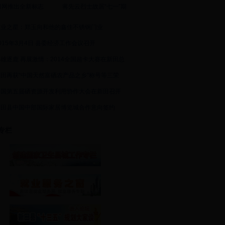
田网推出全新标志
蒋先云烈士故居“七一”期
创业之星：郑玉向和他的鑫佳不锈钢门业
015年3月4日 县委经济工作会议召开
雄逐鹿 再展激情：2014全国超卡大赛在新田总
新田再获“中国天然富硒农产品之乡”称号等三荣
中国第五届硒资源开发利用协作大会在新田召开
新田县中国中部国际家居博览城合作意向签约
专栏