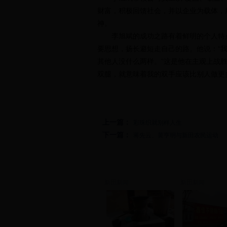
财富，积极回馈社会，并以企业为载体，
神。
李旭斌的成功之路有着鲜明的个人特点
要思想，扬长避短走自己的路。他说：“
其他人没什么两样。”这是他在主观上战
双腿，就意味着我的双手应该比别人做更
上一篇：
彩珠织就别样人生
下一篇：
蒋先云、黄亨明与新田农民运动
新田新闻
新田新闻