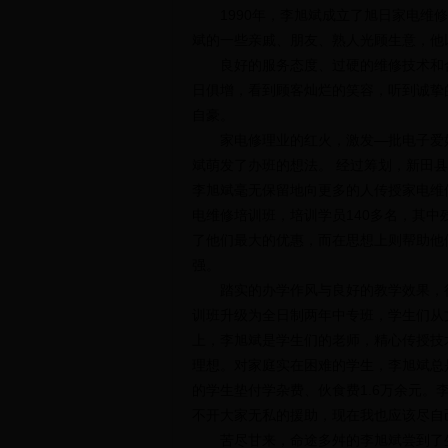
1990年，李旭斌成立了旭日家电维修
斌的一些亲戚、朋友、熟人光顾生意，他
良好的服务态度、过硬的维修技术和合
日俱增，看到顾客灿烂的笑容，听到诚挚
自豪。
家电修理业的红火，激发—批电子爱好
斌萌发了办班的想法。 经过筹划，新田县
李旭斌毫无保留地向更多的人传授家电维修
电维修培训班，培训学员140多名，其
了他们最大的优惠，而在思想上则帮助他
强。
踏实的办学作风与良好的教学效果，得到
训班升级为全日制两年中专班，学生们从
上，李旭斌是学生们的老师，精心传授技
理想。对家庭实在困难的学生，李旭斌总
的学生垫付学杂费、伙食费1.6万余元。
不开大家无私的援助，现在我也应该尽自
苦尽甘来，命途多舛的李旭斌尝到了生