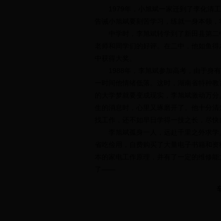
1979年，小旭斌一家迁到了李化清工
告诫小旭斌要刻苦学习，练就一身本领，
中学时，李旭斌转学到了新田县第二中
老师和同学们的好评。在二中，他如鱼得
中获得大奖。
1988年，李旭斌参加高考，由于身有
一时间他情绪低落。这时，湖南省特种教
的大学梦就要变成现实，李旭斌激动万分
生的消息时，心里又琢磨开了。他十分清
找工作，还不如早日学得一技之长，尽快
李旭斌孤身一人，远赴千里之外求学。
省吃俭用，自费购买了大量电子书籍和资
本的家电工作原理，并有了一定的维修能
了——