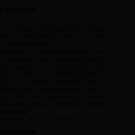
宽广通畅的发展之路
沙购回一台家用电脑，对照书籍开始自学计算机。每当遇到难
脑摸熟了，李旭斌成为本地杰出的计算机人才，上门求助的
自己所能提供热忱周到的服务。
调整发展方向，成立了旭日电子电脑技术服务中心。2000
，开通服务专线。2002年，李旭斌注册170万元组建了新
旭斌一方面联系有实力的上游厂商把好产品质量关，不断强
价格、服务三优于一体；另一方面重视企业文化建设，坚持
机会；再一方面，坚持创新，每年都在开拓一些新领域，新
资源优势最大化发挥，各项业务得以蓬勃发展。目前，拓普
记本、复印机、打印机、传真机和一体机等办公设备的销售
布线等智能电子的设计安装，广告制作发布、扶贫培训以及
个响当当的品牌。
境中的人们。于是，他义无反顾地选择了一条——
情真意切的感恩之路