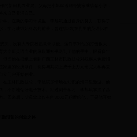
作的新田县农业局。父母把小旭斌送到外婆家继续念小学，
将来自己养活自己。
学。在新的学习环境里，李旭斌通过自身的努力，获得了
水，学习成绩始终名列前茅，曾连续3次在县里的英语比赛
残疾，没有大专院校愿意录取他。这件事对他的打击很大，
育大专班英语专业的录取通知书送到了他的手中，眼看多年
。但当他在报纸上看到广西玉林市民政技校对残疾人免费招
楚家里的经济条件，觉得与其花上成千上万元念完大学再去
自立门户开始创业。
在玉林民政技校，李旭斌尽情地在知识的海洋里遨游。他
料，不断地钻研电子技术。经过刻苦学习，李旭斌掌握了基
力。回来后，父母拿出仅有的3000元积蓄给他，于是他开始
辛勤艰苦的创业之路