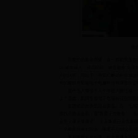
图
在繁忙的新华西路，有一群朝气蓬勃的
以“诚实做人，诚信经营，诚恳服务”为
户的认可，闯出了一条宽广畅达的市场之
号的新田县拓普电子电脑科技有限责任公
是什么人将这十几个年轻人团结成一个
上？是他，新田拓普电子电脑科技有限责
李旭斌是政协新田县第五、六、七届委
修行业协会会长，县“首届十佳青年”，“永
会主义事业建设者”，个人事迹已入选新
一个身高只有1.50米、体重不足50公斤
李旭斌所走过的路，较之普通人不知要