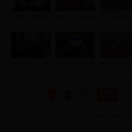
科普宣传：火酒去甲醇
创业之星：郑玉向和他的
新田3000亩富硒罗
视频新闻
视频新闻
视频新闻
首场电视问政开考 七名
广州普利达公司于我县签
唐军与瑶乡儿童共庆
主办：中共新田县委、新田县
联系电话：
0746-4717208
邮箱：
©
中国新田网版权所有