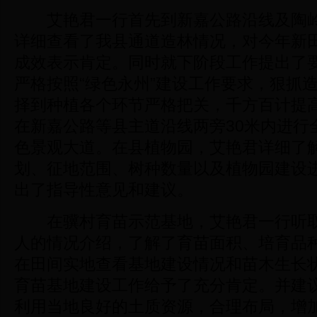
艾艳君一行首先到新嘉公路沿线及陶岭
详细查看了我县通道造林情况，对今年新
成效表示肯定。同时就下阶段工作提出了
严格按照“绿色永州”建设工作要求，狠抓
择到种植各个环节严格把关，千方百计提
在新嘉公路等县主道沿线两旁30米内进行
色景观大道。在县植物园，艾艳君详细了
划、征地范围、树种数量以及植物园建设
出了指导性意见和建议。
在骥村育苗示范基地，艾艳君一行听取
人的情况介绍，了解了育苗面积、培育品
在田间实地查看基地建设情况和苗木生长
育苗基地建设工作给予了充分肯定。并建
利用当地良好的土质资源，合理布局，增