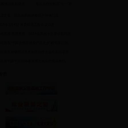
田网推出全新标志
蒋先云烈士故居“七一”期
创业之星：郑玉向和他的鑫佳不锈钢门业
015年3月4日 县委经济工作会议召开
雄逐鹿 再展激情：2014全国超卡大赛在新田总
新田再获“中国天然富硒农产品之乡”称号等三荣
中国第五届硒资源开发利用协作大会在新田召开
新田县中国中部国际家居博览城合作意向签约
专栏