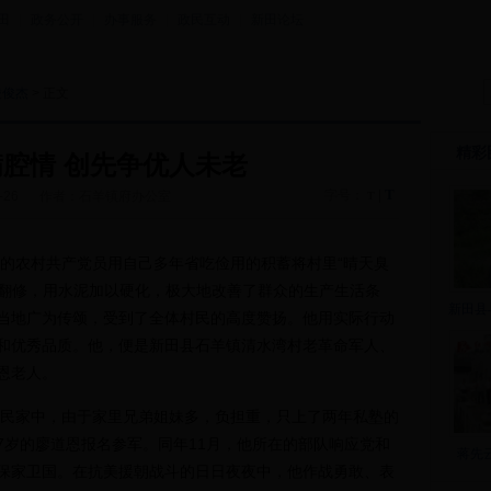
田
|
政务公开
|
办事服务
|
政民互动
|
新田论坛
陵俊杰
> 正文
精彩
腔情 创先争优人未老
T
字号：
|
-26
作者：石羊镇府办公室
T
的农村共产党员用自己多年省吃俭用的积蓄将村里“晴天臭
了翻修，用水泥加以硬化，极大地改善了群众的生产生活条
新田县
当地广为传颂，受到了全体村民的高度赞扬。他用实际行动
和优秀品质。他，便是新田县石羊镇清水湾村老革命军人、
恩老人。
民家中，由于家里兄弟姐妹多，负担重，只上了两年私塾的
17岁的廖道恩报名参军。同年11月，他所在的部队响应党和
蒋先
保家卫国。在抗美援朝战斗的日日夜夜中，他作战勇敢、表