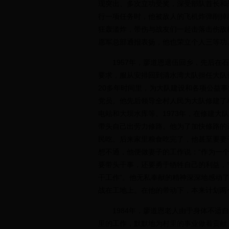
现突出、多次立功受奖，深受部队首长和战
行一项任务时，他被敌人的飞机炸弹削掉
狂轰滥炸，带伤与战友们一起击落击伤敌
愿军总部通报表扬，他也荣立个人三等功
1957年，廖道恩退伍回乡，先后在石
要求，服从安排回到清水湾大队担任大队长
20多年时间里，为大队建设和各项公益
党员。他先后领导全村人民为大队修建了
电站和大坝水库等。1973年，在修建
带头自己出劳力修路。他为了加快修路的
民吃。后来家里粮食吃完了，他甚至要妻
想不通，他便做妻子的工作说：“作为一
要带头干事，还要勇于牺牲自己的利益，
干工作”。他无私奉献的精神深深地感动
战在工地上。在他的带动下，本来计划两
1984年，廖道恩老人由于身体不适自
里的工作，默默地为村里的事业做着贡献