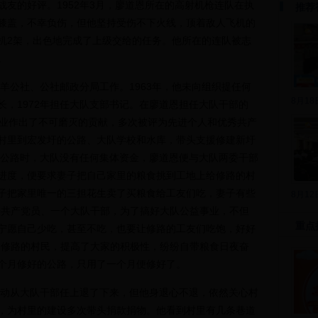
友的好评。1952年3月，廖道恩所在的高射机枪连队在执
推荐
膝盖，不幸负伤，但他坚持受伤不下火线，顶着敌人飞机的
机2架，出色地完成了上级交给的任务。他所在的连队被志
。
羊公社、公社邮政分局工作。1963年，他未向组织提任何
8月1
，1972年担任大队支部书记。在廖道恩担任大队干部的
事业作出了不可磨灭的贡献，多次被评为先进个人和优秀共产
村里到宏发圩的公路、大队学校和水库，带头支援修建新圩
大队公路时，大队没有任何集体资金，廖道恩便与大队两委干部
进度，便要求妻子把自己家里的粮食挑到工地上给修路的村
子把家里唯一的三担花生卖了买粮食给工友们吃，妻子有些
8月1
个共产党员、一个大队干部，为了搞好大队公益事业，不但
重点
宁愿自己少吃，甚至不吃，也要让修路的工友们吃饱，好好
了修路的村民，提高了大家的积极性，纷纷自带粮食日夜奋
个月修好的公路，只用了一个月便修好了。
动从大队干部任上退了下来，但他身退心不退，依然关心村
，为村里的建设多次带头捐款捐物。他看到村里有几条巷道