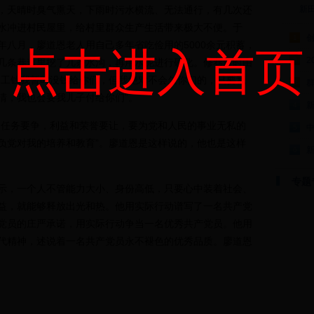
，天晴时臭气熏天，下雨时污水横流、无法通行，有几次还
新
水冲进村民屋里，给村里群众生产生活带来极大不便。于
1
年八月，廖道恩老人用自己多年省吃俭用的5000余元积蓄，
点击进入首页
2
2
几条巷道里挖了几条水沟，再用水泥进行硬化。修巷道时由
的工钱我暂时没钱给你们，但我绝对不会欠你们的，只要我
群
3
清，我也会要我儿子付给你们”。
4
任务要争，利益和荣誉要让，要为党和人民的事业无私的
5
负党对我的培养和教育”。廖道恩是这样说的，他也是这样
6
专题
，一个人不管能力大小、身份高低，只要心中装着社会、
益，就能够释放出光和热。他用实际行动谱写了一名共产党
党员的庄严承诺，用实际行动争当一名优秀共产党员。他用
代精神，述说着一名共产党员永不褪色的优秀品质。廖道恩