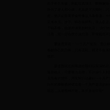
由于年久失修，到处坑坑洼洼、脏物遍地
跌伤了老人和小孩，尤其是下大雨时，污
是，他决定自筹资金维修这几条巷道。今
买来水泥、沙子、碎石等材料，请人在这
于钱不够，他便对请来的村民说：“你们
活着，就一定会想办法付清，即使我付不
廖道恩常说：“一个共产党员，责任和
奉献自己的力量，只有这样，我才不会辜
做的。
廖道恩同志的事迹给我们以深深的启示
装着他人，只要努力去做，不计较个人利
员应有的情怀，用实际行动履行一个共产
闪光的奉献精神铸造着一个共产党员的时
同志，人老精神不老，本质永远年轻!