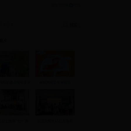
|
信息员投稿
RSS
图片
与桂阳县金陵镇交界
新田网推出全新标志
云烈士故居“七一”期
引进总投资15亿元项目