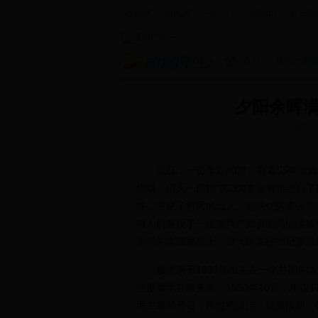
政府网
|
新闻网
|
手机报
|
走进新田
|
投资新
首页
>
综合
>
舂
夕阳余晖满
2010-10
近日，一位年近80岁、有着55年党龄
烘烘、雨天一团糟”的200多米巷道进行
件，方便了村民的出入。他的优秀事迹在
向人们展现了一位老共产党员的高尚情操
当年的志愿军战士、原大队支部书记廖道
廖道恩于1933年出生在一个贫困的农
他便辍学在家务农。1950年10月，年仅
毛主席的号召，跨过鸭绿江，抗美援朝、