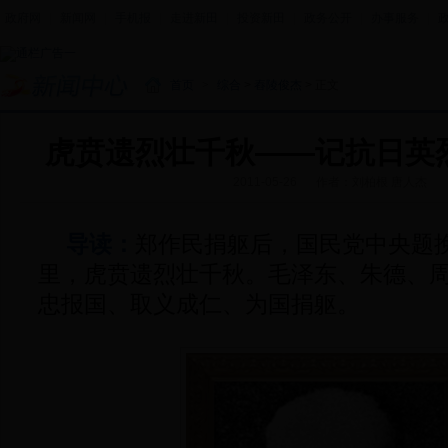
政府网
|
新闻网
|
手机报
|
走进新田
|
投资新田
|
政务公开
|
办事服务
|
首页
>
综合
>
舂陵俊杰
> 正文
虎贲遗烈壮千秋——记抗日英
2011-05-26
作者：刘柏根 唐人杰
导读：
郑作民捐躯后，国民党中央题
里，虎贲遗烈壮千秋。毛泽东、朱德、
忠报国、取义成仁、为国捐躯。