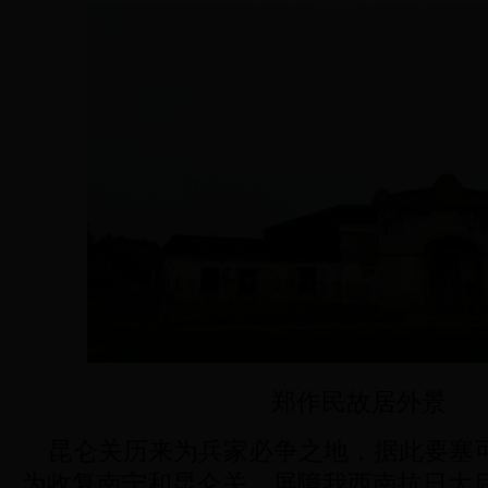
郑作民故居外景
昆仑关历来为兵家必争之地，据此要塞
为收复南宁和昆仑关，屏障我西南抗日大