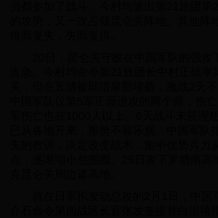
员都参加了战斗。今村均派出第21旅团第
的攻势，又一次占领昆仑关阵地。其他阵
得而复失，失而复得。
20日，昆仑关守敌在中国军队的强攻
告急。今村均命令第21旅团长中村正雄率
关，但在五塘被邱清泉部堵截，激战2天不
中国军队仅第5军正面进攻的两个师，伤亡就
军伤亡也在1000人以上。6天战斗未获理
已从各地开来，形势不容乐观。中国军队
失的教训，决定改变战术，集中优势兵力
点，逐渐缩小包围圈。25日攻下罗塘南高
克昆仑关周边诸高地。
就在日军拟发动总攻的2月1日，中国
介石命令第四战区长官张发奎接替白崇禧