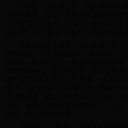
郑作民，别名郑文贝，1902年9月出
个农民家庭，家境的贫寒没有消磨他坚忍
就了他远大的抱负。小学时，他给自己改名“
理新田”，后又更名为“振华”以明其鸿鹄之
从黄埔军官学校第一期毕业后，郑作民
伐陈炯明，平定“刘杨叛乱”，颇有战功。
命军第一军补充团长、第2军9师25团团长
9师26旅旅长。1931年11月，郑作民奉
对中国工农红军的第二次“围剿”。在第四次
剿”中，郑作民眼见日本帝国主义觊觎中国
再自相残杀，遂以种种借口迟迟不前，为
处分，并调往陆军大学待训班学习。之后
忠烈，仍让其出任旅长。
1937年“七七事变”，拉开了全民抗战