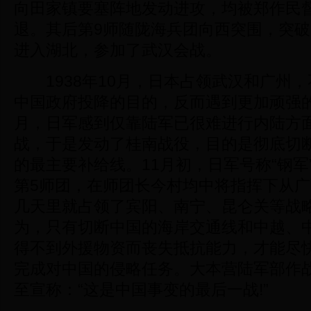
向田家镇要塞阵地发动进攻，均被郑作民
退。其后第9师随陇海兵团向西突围，突
进入湖北，参加了武汉会战。
1938年10月，日本占领武汉和广州，
中国政府投降的目的，反而遇到更加顽强的抵
月，日军感到仅靠陆军已很难进行内陆方
战，于是发动了桂南战役，目的是彻底切
的最主要补给线。11月初，日军号称“钢军
第5师团，在师团长今村均中将指挥下从
几天里就占领了宾阳、南宁、昆仑关等战
为，只有切断中国的海岸交通线和中越、
得不到外援物资而丧失抵抗能力，才能尽
完成对中国的侵略任务。大本营陆军部作
至宣称：“这是中国事变的最后一战!”