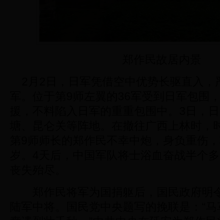
郑作民故居内景
2月2日，日军凭借空中优势长驱直入，
军。位于第9师左翼的36军受到日军包围
援，不料陷入日军的重重包围中。3日，
塘、昆仑关等阵地。在撤往广西上林时，
第9师师长的郑作民不幸中炮，身负重伤，
岁。4天后，中国军队将士浴血奋战半个
丧失殆尽。
郑作民将军为国捐躯后，国民政府明令
陆军中将。国民党中央题写的挽联是：“马