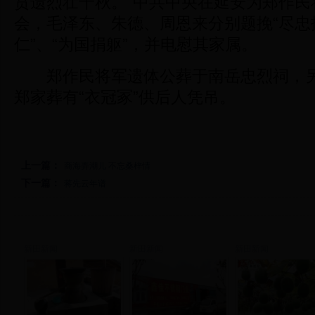
贲遗烈壮千秋。”中共中央在延安为郑作民
会，毛泽东、朱德、周恩来分别题挽“尽忠报
仁”、“为国捐躯”，并电慰其家属。
郑作民将军遗体公葬于南岳忠烈祠，另
郑家葬有“衣冠冢”供后人凭吊。
上一篇：
商海弄潮儿 不忘桑梓情
下一篇：
蒋先云年谱
新田新闻
新田新闻
新田新闻