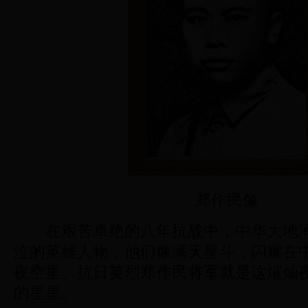
郑作民像
在艰苦卓绝的八年抗战中，中华大地涌
泣的英雄人物，他们像满天星斗，闪耀在
夜空里。抗日英烈郑作民将军就是这熣灿
的星星。