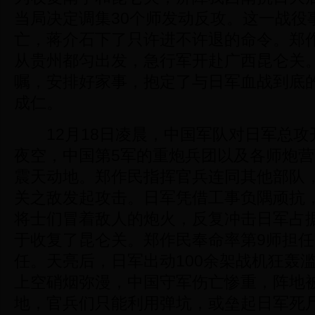
当局决定调集30个师发动反攻。这一战役
亡，蒋介石下了只许进不许退的命令。郑
从贵州都匀出发，急行军开赴广西昆仑关
嘱，安排好家事，抱定了与日军血战到底
成仁。
12月18日凌晨，中国军队对日军总攻
夜空，中国第5军的重炮兵团以及各师炮
震天动地。郑作民指挥官兵连同其他部队
关之敌发起攻击。日军凭借工事负隅顽抗
将士们冒着敌人的炮火，反复冲击日军占
于收复了昆仑关。郑作民奉命率第9师担
任。天亮后，日军出动100余架战机狂轰
上空硝烟弥漫，中国守军伤亡惨重，阵地
地，官兵们只能利用弹坑，或垒起日军死