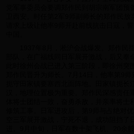
党军事委员会要调郑作民到胡宗南军团预
卫西安。时任第2军9师副师长的郑作民放
请求上级让他率9师开赴前线抗击日寇，
中国。
1937年8月，淞沪会战爆发。郑作民指
部队，在广福线同日军展开激战，后又奉
此时徐州会战已进入第三阶段，即徐州突围战
郑作民晋升为师长。7月14日，他率第9
扼守田家镇要塞西北面阵地。田家镇扼长
汉，地理位置极为重要。郑作民深感责任
体将士团结一致，奋勇杀敌，并亲率将士
修筑工事。日军进攻后，第9师与占绝对
空三军展开激战，宁死不退，成功阻挡了
进。9月中旬，日军在数十架飞机、20余