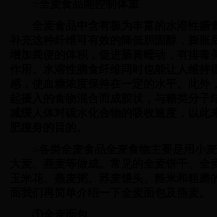
○全麦食品能控制体重
全麦食品中含有极为丰富的水溶性膳
补充这种纤维可有效的降低胆固醇，膨胀
增加粪便的体积，促进肠胃蠕动，有排毒
作用。水溶性膳食纤维同时也能让人维持
感，使血糖浓度保持在一定的水平。此外
起摄入的食物混合而成胶状，与糖类分子
减缓人体对碳水化合物的吸收速度，以此
肥瘦身的目的。
○各类全麦食品
全麦食物主要是用小麦
大麦、燕麦等做成。常见的全麦饼干、全
玉米花、燕麦粥、荞麦馒头、糙米和粗磨
面我们再简单介绍一下全麦面包及燕麦。
①全麦面包