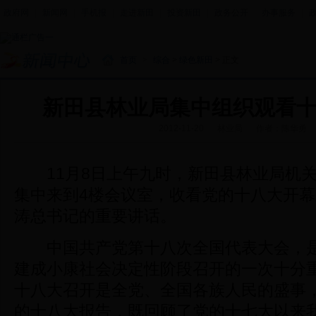
政府网
|
新闻网
|
手机报
|
走进新田
|
投资新田
|
政务公开
|
办事服务
|
首页
>
综合
>
绿色新田
> 正文
新田县林业局集中组织观看
2012-11-20
林业局
作者：陈华勇
11月8日上午九时，新田县林业局机关
集中来到4楼会议室，收看党的十八大开
涛总书记的重要讲话。
中国共产党第十八次全国代表大会，是
建成小康社会决定性阶段召开的一次十分
十八大召开是全党、全国各族人民的盛事
的十八大报告，既回顾了党的十七大以来