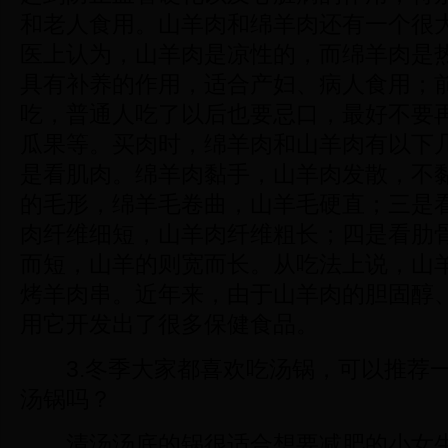
和老人食用。山羊肉和绵羊肉还有一个很
医上认为，山羊肉是凉性的，而绵羊肉是
具有补养的作用，适合产妇、病人食用；
吃，普通人吃了以后也要忌口，最好不要
瓜果等。买肉时，绵羊肉和山羊肉有以下
是看肌肉。绵羊肉黏手，山羊肉发散，不
的毛形，
绵羊毛
卷曲，山羊毛硬直；三是
肉纤维细短，山羊肉纤维粗长；四是看肋
而短，山羊的则宽而长。从吃法上说，山
烤羊肉串
。近年来，由于山羊肉的胆固醇
用它开发出了很多保健食品。
3.冬季大家都喜欢吃汤锅，可以推荐一
汤锅吗？
清汤汤底的锅很适合想要减肥的小女生