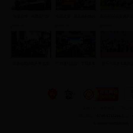
科普宣传：火酒去甲醇
创业之星：郑玉向和他的
新田3000亩富硒罗
视频新闻
视频新闻
视频新闻
首场电视问政开考 七名
广州普利达公司于我县签
唐军与瑶乡儿童共庆
主办：中共新田县委、新田县
联系电话：
0746-4717208
邮箱：
©
中国新田网版权所有