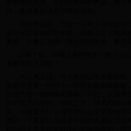
思饮食的患者，可以经常和羊肉汤，对于
说，选择羊肉汤是不错的选择。
羊肉烫虽好，但是一定要注意根据自己
最好买比较新鲜的羊肉，还要注意羊肉汤
来说，不要认为喝一两次就能改善，要坚
2.据了解，市场上卖的羊肉一般分为山
者有没有区别呢？
从口感上说，绵羊肉比山羊肉更好吃。
脂肪中含有一种叫４一甲基辛酸的脂肪酸
后会产生一种特殊的膻味。不过，从营养
并不低于绵羊肉。相比之下，绵羊肉比山
高，这就是为什么绵羊肉吃起来更加细腻
肉的一个重要特点就是
胆固醇
含量比绵羊
起到防止血管硬化以及
心脏病
的作用，特