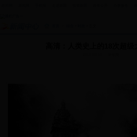
政府网
|
新闻网
|
手机报
|
走进新田
|
投资新田
|
政务公开
|
办事服务
|
首页
>
综合
>
时政
> 正文
高清：人类史上的18次超级
2011-03-15
新华网