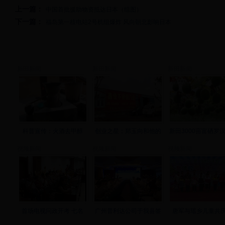
上一篇：
中国首批援助物资抵达日本（组图）
下一篇：
福岛第一核电站2号机组爆炸 风向朝北影响日本
新田新闻
新田新闻
新田新闻
科普宣传：火酒去甲醇
创业之星：郑玉向和他的
新田3000亩富硒罗
视频新闻
视频新闻
视频新闻
首场电视问政开考 七名
广州普利达公司于我县签
唐军与瑶乡儿童共庆