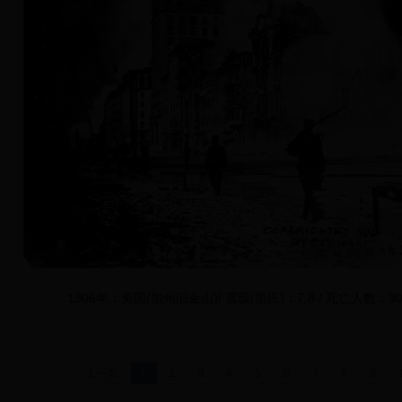
1906年：美国(加州旧金山)/ 震级(里氏)：7.8 / 死亡人数：300
上一页
1
2
3
4
5
6
7
8
9