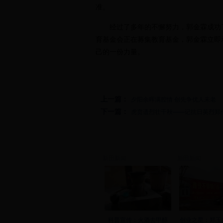
准。
经过了多年的不懈努力，郭金霖成功了
育基金会正在募集教育基金，郭金霖立即
己的一份力量。
上一篇：
夕阳余晖满腔情 创先争优人未老
下一篇：
虎贲遗烈壮千秋——记抗日英烈郑
新田新闻
新田新闻
科普宣传：火酒去甲醇
创业之星：郑玉