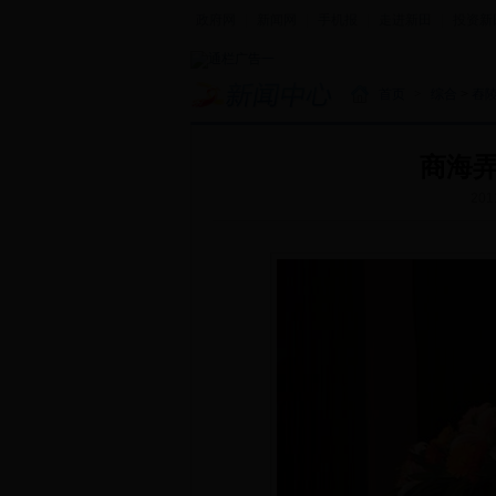
政府网
|
新闻网
|
手机报
|
走进新田
|
投资新
首页
>
综合
>
舂
商海弄
201