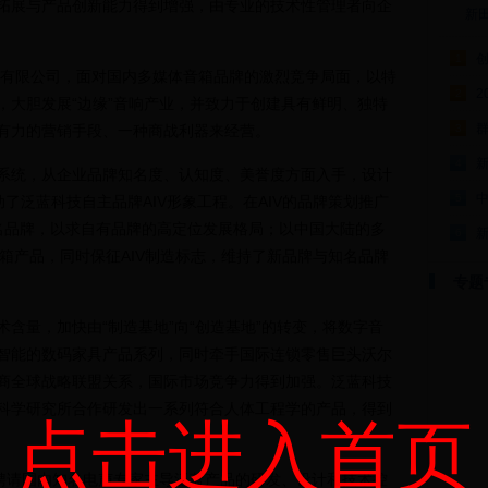
拓展与产品创新能力得到增强，由专业的技术性管理者向企
新
1
有限公司，面对国内多媒体音箱品牌的激烈竞争局面，以特
2
2
，大胆发展“边缘”音响产业，并致力于创建具有鲜明、独特
群
有力的营销手段、一种商战利器来经营。
3
4
统，从企业品牌知名度、认知度、美誉度方面入手，设计
5
启动了泛蓝科技自主品牌AIV形象工程。在AIV的品牌策划推广
知名品牌，以求自有品牌的高定位发展格局；以中国大陆的多
6
音箱产品，同时保征AIV制造标志，维持了新品牌与知名品牌
专题
量，加快由“制造基地”向“创造基地”的转变，将数字音
智能的数码家具产品系列，同时牵手国际连锁零售巨头沃尔
商全球战略联盟关系，国际市场竞争力得到加强。泛蓝科技
科学研究所合作研发出一系列符合人体工程学的产品，得到
点击进入首页
聘请国内知名电声专家主导泛蓝产品的研发、设计和技术控