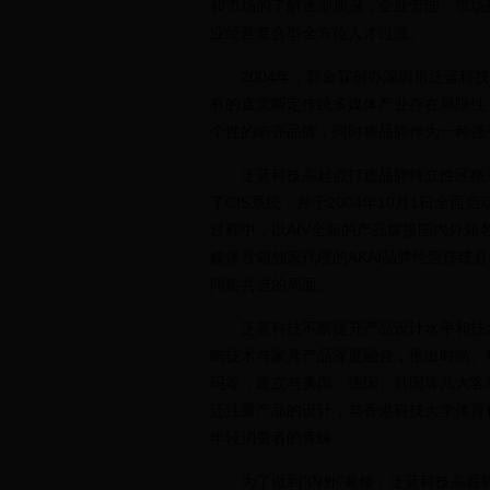
和市场的了解逐渐加深，企业管理、市场
业经营复合型全方位人才过渡。
2004年，郭金霖创办深圳市泛蓝科技
有的直觉断定传统多媒体产业存在局限性
个性的响亮品牌，同时将品牌作为一种强
泛蓝科技高起点打造品牌特立性区格系
了CIS系统，并于2004年10月1日全面
过程中，以AIV全新的产品嫁接国内外
媒体音箱独家代理的AKAI品牌经营传统
同船共进的局面。
泛蓝科技不断提升产品设计水平和技术含
响技术与家具产品深度融合，推出时尚、
玛等，建立与美国、德国、韩国等几大客
还注重产品的设计，与香港科技大学体育
年轻消费者的青睐。
为了做到“内外”兼修，泛蓝科技高薪