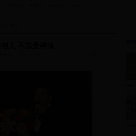
田
|
政务公开
|
办事服务
|
政民互动
|
新田论坛
陵俊杰
> 正文
精彩
潮儿 不忘桑梓情
T
字号：
|
1-05-20
作者：唐人杰
T
新田县
蒋先