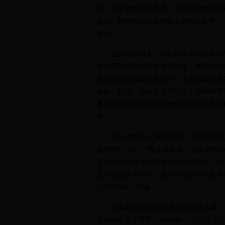
制，保证音响的高品质。泛蓝科技推出的A
路上，利用增强自主创新力和核心竞争力
国外。
在公司架构上，泛蓝科技实行条块化管
管理团队中推行绩效考核办法，将该部门
既有自由发挥能力的空间，又受规章制度
张扬。设计、研发人员与销售人员同样享
将核心的先进技术转化为畅销产品的良好
用。
“别人做过的，我们不做，我们永远只
先对手好几代。”郭金霖表示，泛蓝的核
了同行业10余年才能走完的发展之路，
之内成为上市公司，成为本行业内中国第
亿到5亿的大跨越。
郭金霖2002年获深圳市科技进步奖，2
业家协会常委理事。2002年，公司获宝