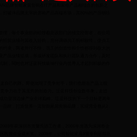
IV品牌智能家居音响在IT产品和家电产品相结合的创新之
，打破洋品牌主宰的音响产品高端市场，其80%的产品销往
理，每个事业部的经理都是该部门的独立经营者，在公司
的经营业绩与其收入挂钩，充分调动员工的积极性，使员工
的约束，两者并行不悖，员工的创造性和个性都得到极大的
受产品业绩提成，形成研发团队和执行团队通力合作，及时
机制，同时也对泛蓝科技吸纳行业内优秀人才起到积极的作
走自己的路。即使出现了竞争对手，我们也能在产品上领
心竞争力在于其无穷的创造力。泛蓝科技创业数年来，走过
并成功登顶边缘产业全球巅峰。泛蓝科技的下一个目标是两年
一品牌，打造世界一流智能家居音响品牌，实现营业额从2
003年获深圳市质量先进工作者，2006年当选为深圳市企
安区民营企业成长奖。2008年，公司智能家具3项专利获得批