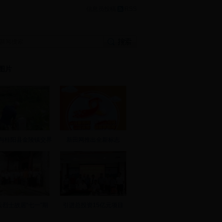
|
信息员投稿
RSS
图片
与桂阳县金陵镇交界
新田网推出全新标志
云烈士故居“七一”期
引进总投资15亿元项目