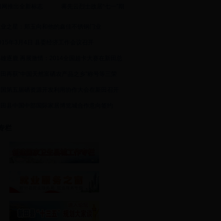
田网推出全新标志
蒋先云烈士故居“七一”期
创业之星：郑玉向和他的鑫佳不锈钢门业
015年3月4日 县委经济工作会议召开
雄逐鹿 再展激情：2014全国超卡大赛在新田总
新田再获“中国天然富硒农产品之乡”称号等三荣
中国第五届硒资源开发利用协作大会在新田召开
新田县中国中部国际家居博览城合作意向签约
专栏