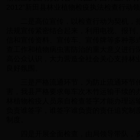
2012”新田县林业植物检疫执法检查行动
二是高位宣传，以检查行动为契机，把
法规宣传紧密结合起来，利用电视、报刊
信和宣传资料、宣传车、宣传牌等多种形
查工作和植物病虫害防治的重大意义进行
高公众认识，大力营造全社会关心支持林
良好氛围。
三是严格流通环节，为防止流通环节传
害，我县严格要求每车次木竹运输手续的
林植物检疫人员亲自检查签字才能办理运
负责谁签字，谁签字谁负责的责任追究制
制度。
四是开展全面检查，由局领导带队，资