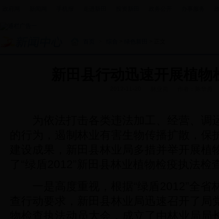
政府网
|
新闻网
|
手机报
|
走进新田
|
投资新田
|
政务公开
|
办事服务
|
首页
>
综合
>
绿色新田
> 正文
新田县行动迅速开展植物
2012-11-20
林业局
作者：陈华勇
为依法打击各类违法加工、经营、调运
的行为，遏制林业有害生物传播扩散，保
建设成果，新田县林业局多措并举开展植
了“绿盾2012”新田县林业植物检疫执法
一是高度重视，根据“绿盾2012”全省
查行动要求，新田县林业局迅速召开了局
物检查执法动员大会，成立了由林业局局长