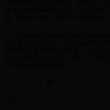
议的2749英尺(约合838米)。按照计划，
市”的世界最高楼将建在长沙，共有220层
院、学校和办公室，安装104部高速电梯，
民。
“天空城市”的高度比当前的世界最高楼
高32英尺(约合9.7米)，但建造成本预计
敦的夏德大厦是西欧最高建筑，高度超过5
的“天空城市”相比无疑是个小矮人。竣工
10大最高摩天楼中的9座。
上一页
1
2
3
4
5
6
7
8
上一篇：
盘点那些写作致富的作家
下一篇：
非处方漫画：精英们会记住这些