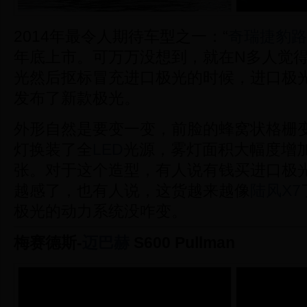
2014年最令人期待车型之一：“
奇瑞捷豹路
年底上市。可万万没想到，就在N多人觉
光然后抠标冒充进口极光的时候，进口极
发布了新款极光。
外形自然是要变一变，前脸的蜂窝状格栅
灯换装了全
LED
光源，雾灯面积大幅度增
张。对于这个造型，有人说有钱买进口极
越感了，也有人说，这货越来越像
陆风X7
极光的动力系统没咋变。
梅赛德斯-
迈巴赫
S600 Pullman