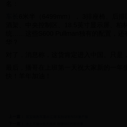
名：
车长
6米半（6499mm）， 3排座椅、后
酒架、中央控制区、18.5英寸显示屏、柏
统……这些
S600 Pullman独有的配置
华？
对了，消息称，这货肯定进入中国。只是
最后，播哥在上班第一天祝大家新的一年
快！羊年加油！
上一篇：
国宝级跑车重出江湖 实拍讴歌NSX量产版
下一篇：
水土不服or先天残疾 聊聊9AT的那些事