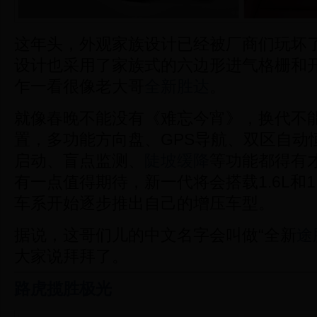
这年头，外观家族设计已经被厂商们玩坏
设计也采用了家族式的六边形进气格栅和
乍一看很像老大哥
全新胜达
。
就像春晚不能没有《难忘今宵》，
换代不
置，多功能方向盘、GPS导航、双区自动
启动、盲点监测、
陡坡缓降
等功能都得有
有一点值得期待，新一代
将会搭载1.6L和1
车系开始逐步推出自己的增压车型。
据说，这哥们儿的中文名字会叫做“全新
途
大家说拜拜了。
路虎
揽胜极光