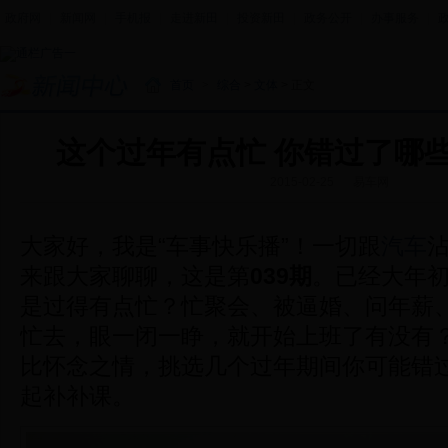
政府网
|
新闻网
|
手机报
|
走进新田
|
投资新田
|
政务公开
|
办事服务
|
首页
>
综合
>
文体
> 正文
这个过年有点忙 你错过了哪
2015-02-25
易车网
大家好，我是“车事快乐播”！一切跟
汽车
来跟大家聊聊，这是第
039期
。
已经大年
是过得有点忙？忙聚会、被逼婚、问年薪
忙去，眼一闭一睁，就开始上班了有没有
比怀念之情，挑选几个过年期间你可能错
起补补课。