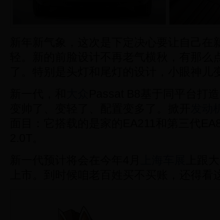
新年新气象，
这次是下定决心要让自己在
轻。新的前脸设计不再老气横秋，有那么
了。特别是头灯和尾灯的设计，小眼神儿
新一代
，和
大众
Passat B8基于同平台
变帅了、变轻了、配置变多了。掀开
发动
面目：它搭载的是
家的EA211和第三代EA8
2.0T
。
新一代
预计将会在今年4月
上海车展
上跟大
上市。到时候咱老百姓买不买账，还得看