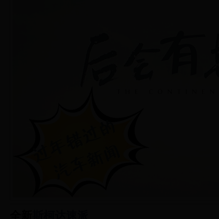
全新
斯柯达
速派