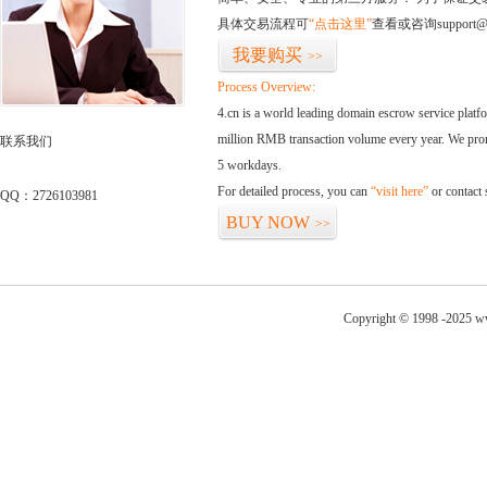
具体交易流程可
“点击这里”
查看或咨询support@
我要购买
>>
Process Overview:
4.cn is a world leading domain escrow service plat
million RMB transaction volume every year. We promi
联系我们
5 workdays.
For detailed process, you can
“visit here”
or contact
QQ：2726103981
BUY NOW
>>
Copyright © 1998 -2025 ww