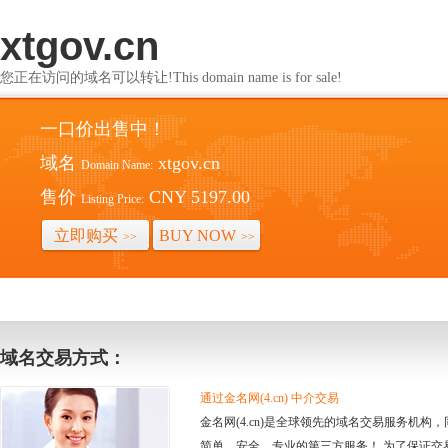
xtgov.cn
您正在访问的域名可以转让!This domain name is for sale!
一口价出售中！
域名
xtgov.cn
Domain Name:
售价
CNY 5197.00
Listing Price:
立即购买
BUY NOW
>>
>>
域名交易方式：
通过金名网(4.cn) 中介交易
金名网(4.cn)是全球领先的域名交易服务机
简单、安全、专业的第三方服务！ 为了保证交