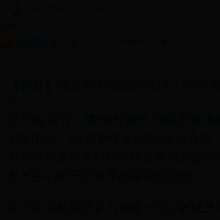
手机版
|
设为首页
|
加入收藏
|
首页
>
综合
>
教育文化
> 列表
新闻中心
图说新闻
新田新闻
基层快讯
视频新闻
潇湘
【首发】湖南高考成绩25日14：00公
询
梁庆梅:留守儿童“编外家长”倾其所有播
石羊中学：“全员教学大比武”再次升温
东莞点学通电子科技有限公司为新隆中
石羊中心校开展有序的课间操活动
冷水井学校组织学习杨建一同志的优秀