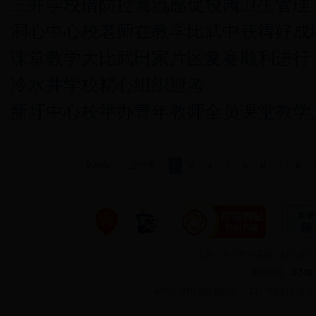
三井学校借防控禽流感促校园卫生管理
洞心中心校老师在教学比武中获得好成
课堂教学大比武田家片区复赛顺利进行
冷水井学校精心组织迎考
新圩中心校举办青年教师全员课堂教学
930条
上一页
1
2
3
4
5
6
7
8
主办：中共新田县委、新田县
便民热线：
0746
©
中国新田网版权所有，未经书面授权禁