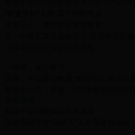
新隆中学组织全校师生关注四川芦山地
“帐篷学校”见闻 震不倒的书桌
龙泉三小：携手推进家庭教育
县一中抓实紧急疏散演习 提高学生应
三井学校举行安全应急演练
一根绳，凝心聚力
茂家：学校举行教师“师德师风”演讲比
新隆中心校：开展《H7N9禽流的相关
宣传活动
新隆中学积极备战中考体育
瑞华实验学校“四深入”工作开展有成效