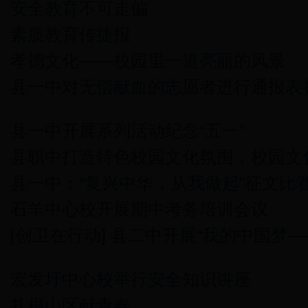
安全教育不可走偏
素质教育传捷报
孝德文化——校园里一道亮丽的风景
县一中对无偿献血的志愿者进行通报表
县一中开展系列活动纪念“五一”
县职中打造特色校园文化氛围，校园文
县一中：“复兴中华，从我做起”征文比
石羊中心校开展期中考务培训会议
[创卫在行动] 县二中开展“我的中国梦
宏发圩中心校举行安全知识讲座
扎根山区献青春