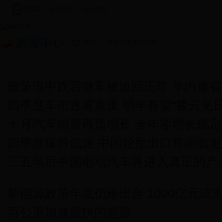
手机版
|
设为首页
|
加入收藏
|
首页
>
综合
>
文体
> 列表
新闻中心
图说新闻
新田新闻
基层快讯
视频新闻
潇湘
政策市中跌宕微车被迫回正常 年内难
四季度车市迷雾重重 明年有望“拨云见日
十月汽车销量再负增长 全年零增长成定
四季度保持低迷 中国轮胎出口将面临
三五年后中国电动汽车将进入真正的产
新能源政策年底仍难出台 1000亿元或
百公里加速最快的超跑