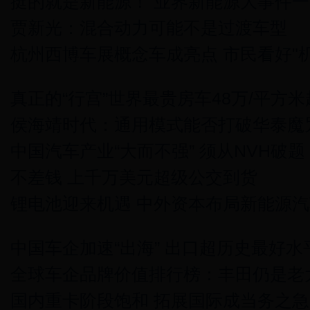
挺的就是新能源！ 业界新能源大事件一
贾新光：混合动力可能不是过渡车型
杭州西博车展概念车成亮点 市民看好"
真正的“行宫”世界最贵房车48万/平方米
侯海靖时代：通用模式能否打破华泰魔
中国汽车产业“大而不强” 须从NVH破题
不差钱 上千万美元超级公交到货
锂电池迎来机遇 中外资本布局新能源
中国车企加速“出海” 出口超历史最好水
全球车企品牌价值排行榜：丰田仍是老
国内重卡阶段饱和 拓展国际成当务之急