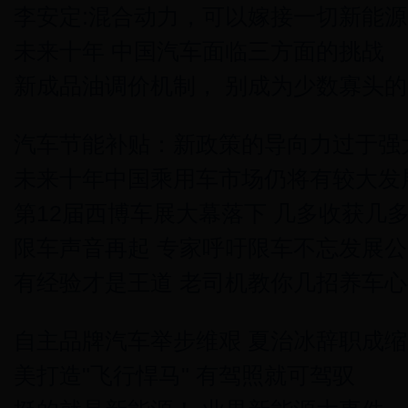
李安定:混合动力，可以嫁接一切新能源
未来十年 中国汽车面临三方面的挑战
新成品油调价机制， 别成为少数寡头
汽车节能补贴：新政策的导向力过于强
未来十年中国乘用车市场仍将有较大发
第12届西博车展大幕落下 几多收获几
限车声音再起 专家呼吁限车不忘发展公
有经验才是王道 老司机教你几招养车心
自主品牌汽车举步维艰 夏治冰辞职成缩
美打造"飞行悍马" 有驾照就可驾驭