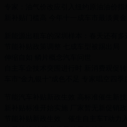
专家：油气价改应引入纽约原油油价指
新补贴门槛高 今年十一成车市最淡黄金
新能源出租车的深圳样本：春天还有多
节能补贴政策调整 七成车型被踢出局
伸缩自如 鳞片概念汽车问世
自主车企技术突围进行时 新消费观促转
车市“金九银十”成色不足 专家唱空四季
节能汽车补贴新政生效 高标准催生新技
新补贴标准开始实施 厂家暂无新促销政
节能补贴新政生效 催生自主车T动力