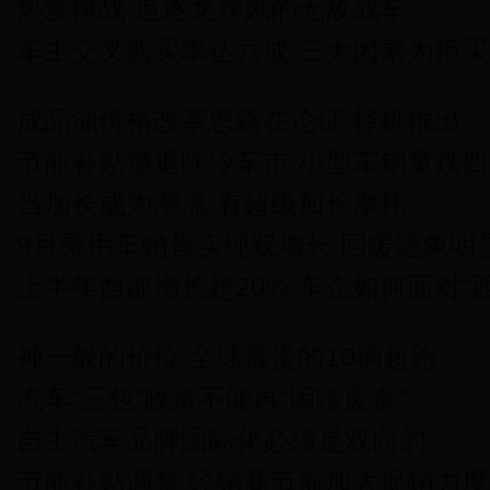
热爱挑战 追逐龙卷风的无敌战车
车主交叉购买率达六成 三大因素为拒
成品油价格改革思路在论证 择机推出
节能补贴撤退吹冷车市 小型车销量跌四
当加长成为潮流 看超级加长摩托
9月乘用车销售实现双增长 回暖迹象明
上半年西部增长超20% 车企如何面对"
神一般的价位 全球最贵的10辆超跑
汽车“三包”政策不能再“因噎废食”
自主汽车品牌国际化必须是双向的
节能补贴调整 经销商节前加大促销力度