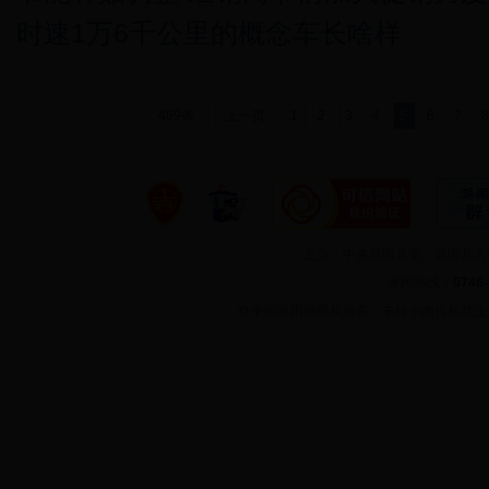
时速1万6千公里的概念车长啥样
469条
上一页
1
2
3
4
5
6
7
主办：中共新田县委、新田县
便民热线：
0746
©
中国新田网版权所有，未经书面授权禁