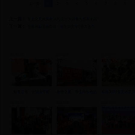
上一页
1
2
3
4
5
6
7
8
9
上一篇：
车主交叉购买率达六成 三大因素为拒买主因
下一篇：
节能补贴新政生效 催生自主车T动力入市
新田新闻
新田新闻
新田新闻
科普宣传：火酒去甲醇
创业之星：郑玉向和他的
新田3000亩富硒罗
视频新闻
视频新闻
视频新闻