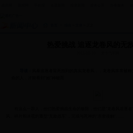
政府网
|
新闻网
|
手机报
|
走进新田
|
投资新田
|
政务公开
|
办事服务
|
首页
>
综合
>
文体
> 正文
热爱挑战 追逐龙卷风的无
2011-10-10
爱卡汽车网
导读：
风暴追逐者冒死拍到的真实龙卷风……龙卷风常常被称为
命的人，才能看到“她”神秘而
有这么一群人，他们热爱挑战生命的极限，他们是“龙卷风追逐者”
风、碎片和冰雹的重型“无敌战车”，完成与死神的“亲密接触”……