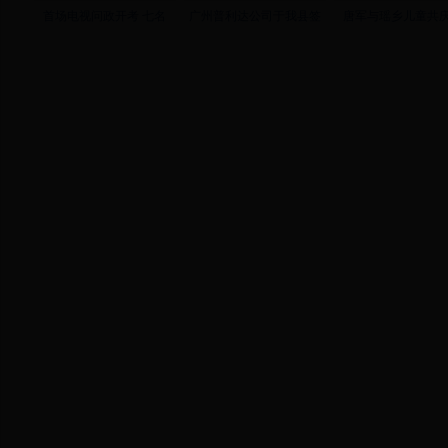
首场电视问政开考 七名
广州普利达公司于我县签
唐军与瑶乡儿童共庆