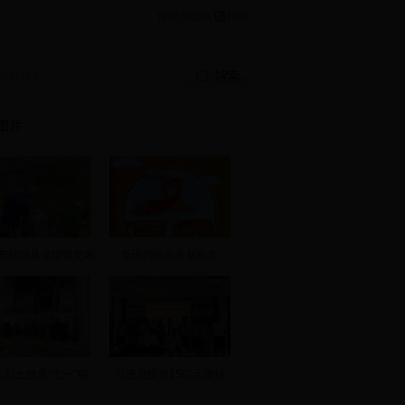
|
信息员投稿
RSS
图片
与桂阳县金陵镇交界
新田网推出全新标志
云烈士故居“七一”期
引进总投资15亿元项目