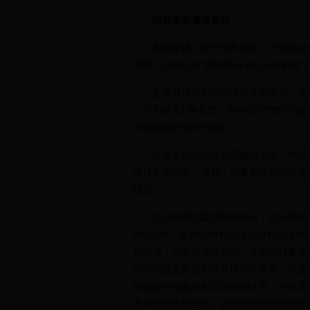
部分车企谨慎看好
相对来讲，对于明年形势，合资车企比
下降，但却认为“明年的日子比今年好过”
上海通用汽车总经理叶永明表示，明年
汇市和楼市)”的走势，明年GDP增长可
市增幅在8%至12%间。
三菱中国总经理饭田健治表示，中国车
保持车市稳定。当然，也要看政府的相关
状态。
大众中国总裁倪凯铭表示：对于明年，
8%-10%，这样的增长会保持很长一段
策的话，可能会接近10%。本田执行董
达不到最近两三年快速增长的势头，但是我
马自达中国董事长山田宪昭认为，今年车
发展应该比较正常，会跟中国GDP的增长