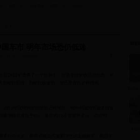
田
|
政务公开
|
办事服务
|
政民互动
|
新田论坛
体
> 正文
精彩
2中国车市 明年市场恐仍低迷
T
字号：
|
011-12-08
新民晚报
T
2011年遭遇了一个急刹车，市场全面歉收已无悬念。那
内大都相对低调，判断比较谨慎，但还是存在多种猜测。
新田县
012年这种调整期恐怕还将继续，明年中国汽车整体增速
量增幅也将低于5%。虽然2012不是世界末日，但很明
平。
蒋先
素比今年多，因而可能会实施紧缩性的金融政策。而国务