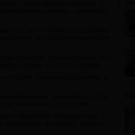
推荐
要求提高了，这对汽车消费肯定会有一个限制和影响。另
有更多城市实行限购限行的约束性政策，这将更为明年车市
融业不景气，今年车企和经销商贷不到款，运营成本较往
势也将延续到明年。所以，2012年中国车市最好的结果是零
8月1
市场上很可能是负增长，因为很多品牌把去年底的一部分
销量可能低于目前数据。明年不容乐观，甚至是负增长。
车市不会负增长，但也很难回到以往超过30%的增幅，甚
8月1
重点
微博)总经理柳川昌巳表示，目前中国经济看上去非常不确
续下去；目前看不出明年有什么比较放宽的政策。
速过快，严重透支消费需求。明年政策没有大的调整，依
新一轮刚性需求启动时，车市才可能好转。”资深汽车业分