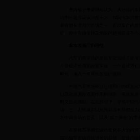
业内部分专家同时认为，从目前的市场
均增长速度应该问题不大。我国汽车消费
最有增长潜力的市场之一。所以车企依然看
础。整个市场保持正增长的趋势应该不会变
车市发展回归理性
汽车消费市场的发展和宏观经济发展密切
个是经济长周期发展末端，一个是经济短
时代，走入一条理性发展的道路。
中国汽车市场经过连续两年的爆发式增
以及政策调控双重作用的结果，虽然减速
时又是机遇期。在此环境下，寻找中国汽
场，三、四线城市以及新能源车型都成为
在中国市场的普及，以及“第二辆车”的
在整体车市增长波动变化不大的情况下
国高档车市场持续增长的趋势，加速产能