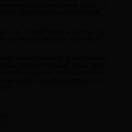
坚持2015年前全系车型进入中国市场的战略，同时宝马、奔
市场目标。一场豪华车企业的“圈地运动”在2011年已成规
力，本田、马自达纷纷下调销量目标。但在中国二、三线
2年，随着产能恢复以及战略更显清晰，日系品牌“卷土重
几家愁。有的品牌开始时来势凶猛，但一路走下来却显得后
厚积薄发，在“混沌”的车市中越战越勇，后发制人。展望明
构的调整继续保持稳定的增长，而多数自主品牌只有通过价
空间被挤压的危险。当中国汽车市场告别高增长，汽车产业
的时候。
鼓励政策
车技巧