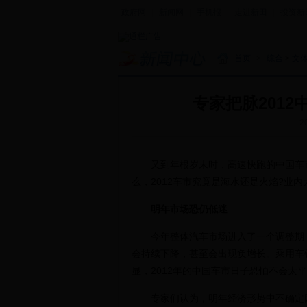
政府网
|
新闻网
|
手机报
|
走进新田
|
投资新
首页
>
综合
>
文
专家把脉201
2
又到年根岁末时，高速快跑的中国车市在
么，2012车市究竟是海水还是火焰?业
明年市场恐仍低迷
今年整体汽车市场进入了一个调整期，2
会持续下降，甚至会出现负增长。乘用车销
显，2012年的中国车市日子恐怕不会太
专家们认为，明年经济形势中不确定因