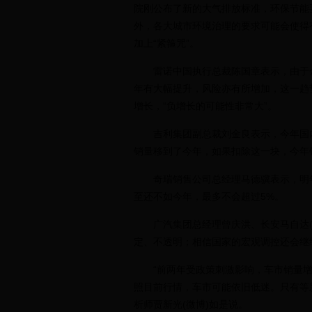
院刚公布了新的大气排放标准，环保节能
外，各大城市环境治理的要求可能会使得
加上“紧箍咒”。
雷诺中国执行总裁陈国章表示，由于金
年有大幅提升，风险亦有所增加，这一趋
增长，“负增长的可能性非常大”。
吉利集团副总裁刘金良表示，今年国内
销量移到了今年，如果扣除这一块，今年
奇瑞销售公司总经理马德骥表示，明年
至还不如今年，最多不会超过5%。
广汽集团总经理曾庆洪、长安马自达(
定、不透明；相信国家的宏观调控还会继
“前两年受政策刺激影响，车市销量增
照目前行情，车市可能依旧低迷。只有等
析师贾新光(微博)如是说。