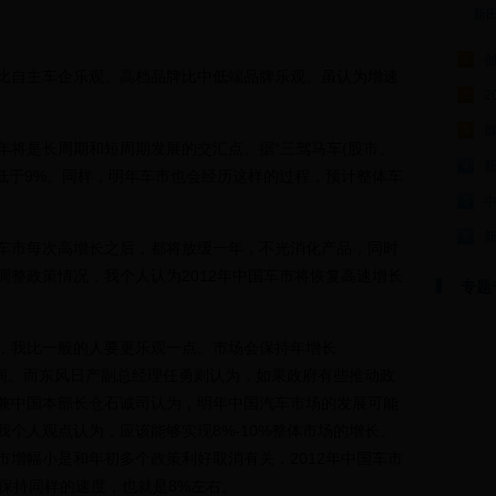
新
1
自主车企乐观、高档品牌比中低端品牌乐观。虽认为增速
2
2
。
群
3
将是长周期和短周期发展的交汇点。据“三驾马车(股市、
4
能低于9%。同样，明年车市也会经历这样的过程，预计整体车
5
6
市每次高增长之后，都将放缓一年，不光消化产品，同时
调整政策情况，我个人认为2012年中国车市将恢复高速增长
专题
我比一般的人要更乐观一点。市场会保持年增长
时间。而东风日产副总经理任勇则认为，如果政府有些推动政
事兼中国本部长仓石诚司认为，明年中国汽车市场的发展可能
个人观点认为，应该能够实现8%-10%整体市场的增长。
市增幅小是和年初多个政策利好取消有关，2012年中国车市
保持同样的速度，也就是8%左右。