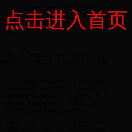
情况及发展规律判断，车市至少在五年之内保持15%的平
点击进入首页
需求的总量没有变化，中国汽车市场仍然是全球最有活力，
重这个市场，这应该是2012年车市重建信心最坚实的基
，2012年车市也不会太差。
相关。2012年宏观经济的发展环境将进入两个末端：一
周期发展的末端。从明年开始，中国车市将告别忽冷忽热的
长，进入调整期回归理性是正常现象。这是市场正常回调
，但并不表示国内车市进入了下行通道，而是一种常态，同
车市场的销售增长点成为行业重点。各级别车型的细分市
企业战略投资、抢占先机的重中之重。与此同时，随着汽车
需求，因此带来的消费需求和市场结构都会发生变化。
，中国车市的产业格局也将有所改变。豪华车企业看准中
投入和新能源战略布局。同时，研发、车型以及零部件配套