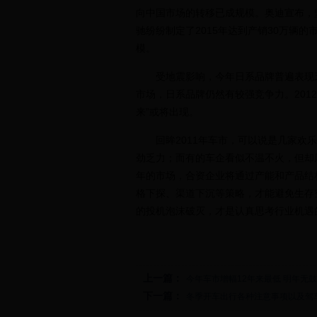
向中国市场的转移已成规模。奥迪宣布，
驰纷纷制定了2015年达到产销30万辆的
模。
受地震影响，今年日系品牌普遍表现乏
市场，日系品牌仍然有较强竞争力。201
来”或将出现。
回眸2011年车市，可以说是几家欢乐
劲乏力；而有的车企看似不温不火，但却
年的市场，合资企业将通过产能和产品结
格下探、渠道下沉等策略，才能避免生存
的投机泡沫破灭，才是认真思考行业机遇
上一篇：
今年车市增幅12年来最低 明年无
下一篇：
冬季开车出行各种注意事项以及驾