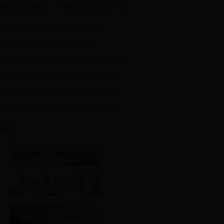
田网推出全新标志
蒋先云烈士故居“七一”期
创业之星：郑玉向和他的鑫佳不锈钢门业
015年3月4日 县委经济工作会议召开
雄逐鹿 再展激情：2014全国超卡大赛在新田总
新田再获“中国天然富硒农产品之乡”称号等三荣
中国第五届硒资源开发利用协作大会在新田召开
新田县中国中部国际家居博览城合作意向签约
专栏