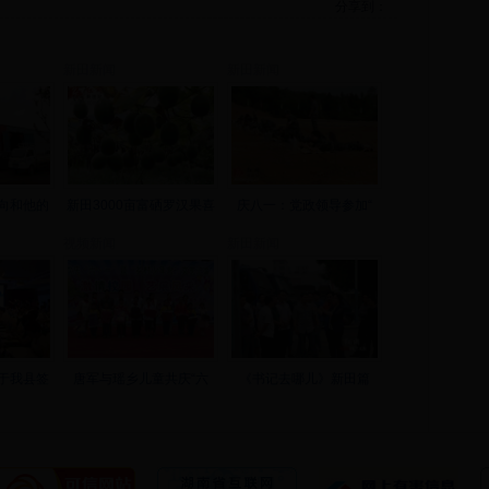
分享到：
新田新闻
新田新闻
向和他的
新田3000亩富硒罗汉果喜
庆八一：党政领导参加“
视频新闻
新田新闻
于我县签
唐军与瑶乡儿童共庆“六
《书记去哪儿》新田篇