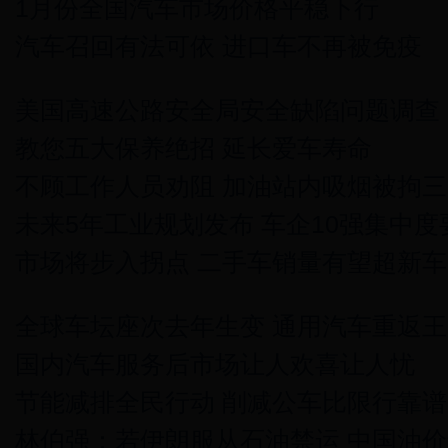
1月份全国汽车市场价格平稳下行
汽车召回有法可依 进口车不再被免疫
美国高速公路安全局安全缺陷问题调查
教您五大保养绝招 延长爱车寿命
不顾工作人员劝阻 加油站内吸烟被拘三
未来5年工业规划发布 车企10强集中度
市场将步入拐点 二手车销量有望超新车
全球车坛座次去年生变 通用汽车重返王
国内汽车服务后市场让人欢喜让人忧
节能减排全民行动 削减公车比限行靠谱
林伯强：若伊朗服从石油禁运 中国油