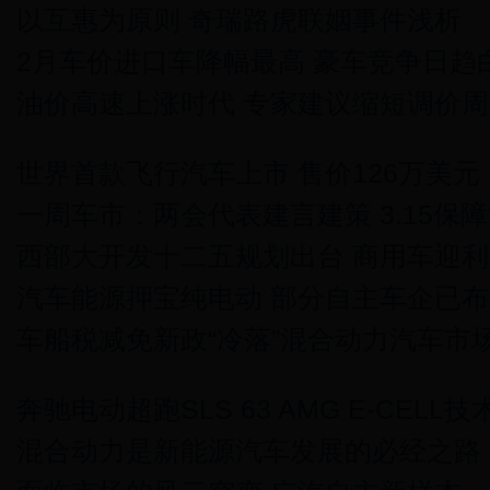
以互惠为原则 奇瑞路虎联姻事件浅析
2月车价进口车降幅最高 豪车竞争日趋
油价高速上涨时代 专家建议缩短调价周
世界首款飞行汽车上市 售价126万美元
一周车市：两会代表建言建策 3.15保
西部大开发十二五规划出台 商用车迎利
汽车能源押宝纯电动 部分自主车企已布
车船税减免新政“冷落”混合动力汽车市
奔驰电动超跑SLS 63 AMG E-CELL
混合动力是新能源汽车发展的必经之路