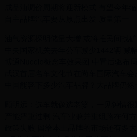
成品油调价周期将迎新模式 有望今年缩
自主品牌汽车要从原点出发 质量第一
油气资源探明储量大增 或将推民间找
中央国家机关去年公车减少1442辆 减幅
博通Nuccio概念车效果图 中置后驱布
武汉首届名车文化节在尚车国际汽车会
中国能容下多少汽车品牌？大品牌仍然
顾明远：选车就像选老婆，一见钟情很
产能严重过剩 汽车业兼并重组路在何方
政策失败 留给本土品牌的市场还有多大