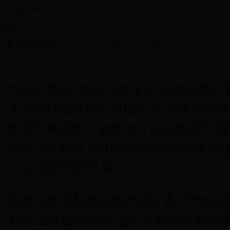
手机版
|
设为首页
|
加入收藏
|
首页
>
综合
>
文体
> 列表
新闻中心
图说新闻
新田新闻
基层快讯
视频新闻
潇湘
汽车市场5月成交均价上升 自主品牌占
大众设计磁悬浮气垫概念车 称灵感完
北京车展观察：老外为什么会低看中国
细数过往辉煌 2012北京车展价值连城
2012北京国际车展
高速公路毛利率超地产赶白酒 平均56.0
12款全球首发领衔 北京车展46款新车