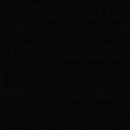
面临市场的风云突变 广汽自主新样本
加了不干净的油导致油路故障 谁来埋单
包罗十二款 日内瓦车展首发新车前瞻
自主品牌需"关怀"更需自强 亟须政策扶
崔卓佳：政府采购并非自主品牌车救星
追忆似水流年--那些家喻户晓的经典车
史上最昂贵车祸 八台法拉利高速连环撞
新房车位成交量连续上涨 部分售价偏高
汽车“三包”二次征稿 明确向消费者靠拢
自主品牌要想过冬 仍需不断提升企业内
美日混合动力的今天将是中国汽车的未