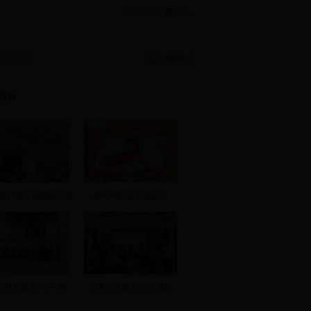
|
信息员投稿
RSS
图片
与桂阳县金陵镇交界
新田网推出全新标志
云烈士故居“七一”期
引进总投资15亿元项目