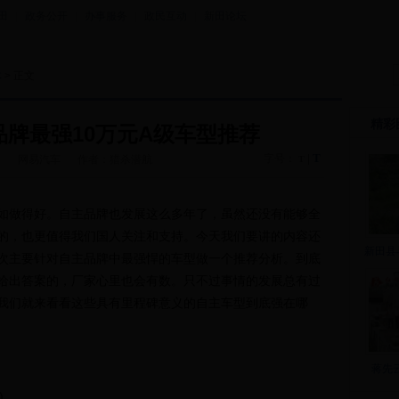
田
|
政务公开
|
办事服务
|
政民互动
|
新田论坛
体
> 正文
精彩
牌最强10万元A级车型推荐
T
字号：
|
7
网易汽车
作者：猎杀潜航
T
做得好。自主品牌也发展这么多年了，虽然还没有能够全
的，也更值得我们国人关注和支持。今天我们要讲的内容还
新田县
次主要针对自主品牌中最强悍的车型做一个推荐分析。到底
给出答案的，厂家心里也会有数。只不过事情的发展总有过
我们就来看看这些具有里程碑意义的自主车型到底强在哪
蒋先
)