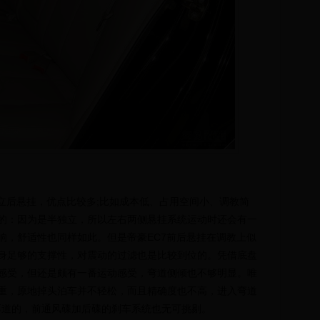
后悬挂，优点比较多;比如成本低、占用空间小、调教简
的：因为是半独立，所以左右两侧悬挂系统运动时还会有一
响，舒适性也同样如此。但是帝豪EC7前后悬挂在调教上似
身足够的支撑性，对震动的过滤也是比较到位的。凭借底盘
感受，但还是颇有一番运动感受，弯道侧倾也不够明显。唯
重，原地掉头泊车并不轻松，而且精确度也不高，进入弯道
是厚道的，前通风碟加后碟的刹车系统也无可挑剔。