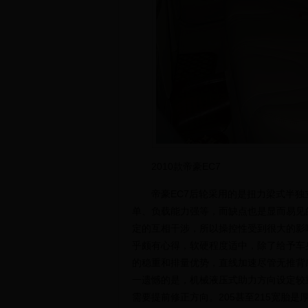
2010款帝豪EC7
帝豪EC7后轮采用的是扭力梁式半独立
单、负载能力强等，而缺点也是显而易见
定的互相干涉，所以操控性受到很大的影
乎颇有心得，软硬程度适中，除了给予车
的稳重和排量优势，直线加速尽管无推背
一遗憾的是，机械液压式助力方向设定较
需要提前修正方向。205甚至215宽胎