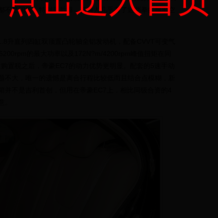
点击进入首页
乘都不是问题，特别是后排，普通人几乎有了近两拳的腿部空
8升直列四缸双顶置凸轮轴全铝发动机，配备CVVT可变气
200rpm的最大功率以及172N?m/4200rpm峰值扭矩在同
量购置税之后，帝豪EC7的动力优势更明显。配套的5速手动
题不大，唯一的遗憾是离合行程比较低而且结合点模糊，新
箱并不是吉利首创，但用在帝豪EC7上，相比同级合资的4
意。