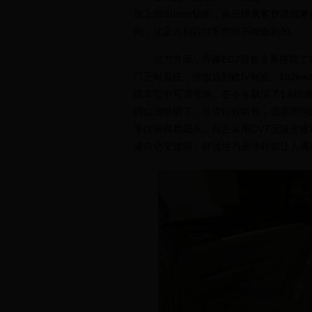
加上2650mm轴距，前后排乘客舒适驾
间，这是吉利以往车型所不能做到的。
动力方面，帝豪EC7目前全系搭载了1.
门正时系统，排放达到欧IV标准。102kw/6
级车型中可谓充沛。在今年取消了1.6排
挡位清晰明了，尽管行程略长，但家用问
手比较容易熄火。自主采用CVT无级变速
速自动变速箱，舒适性乃至油耗都让人满