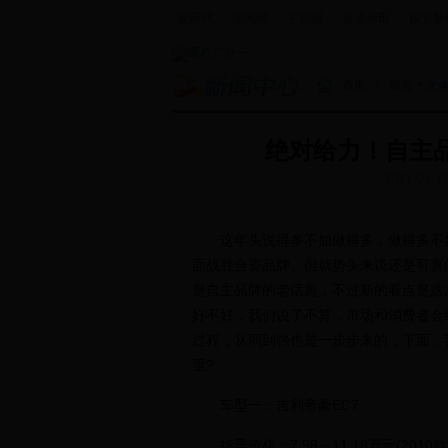
政府网
|
新闻网
|
手机报
|
走进新田
|
投资新
首页
>
综合
>
文
绝对给力！自主品
2011-01-1
这年头说得多不如做得多，做得多不如
面战胜合资品牌。但就势头来说还是可喜
是自主品牌的老话题，不过新的看点是这
好不好，我们说了不算，市场和消费者会
过程，从弱到强也是一步步来的，下面，
里?
车型一：吉利帝豪EC7
指导价格：7.98～11.18万元(2010款