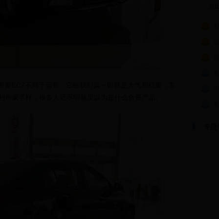
新
1
2
2
群
3
4
豪EC7不同于远景，它给我们第一眼就是大气和稳重，车
5
利帝豪字样，很多人还不明就里以为是什么合资产品。
6
专题