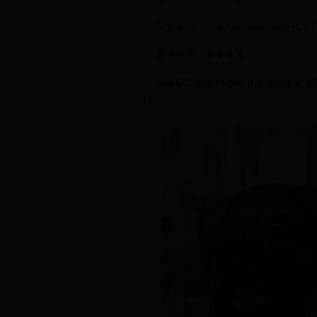
车型看点：气派+2650mm轴距+CV
最强评星：★★★★
帝豪EC7是吉利迈向中高端自主紧凑
动力、