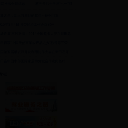
田网推出全新标志
蒋先云烈士故居“七一”期
创业之星：郑玉向和他的鑫佳不锈钢门业
015年3月4日 县委经济工作会议召开
雄逐鹿 再展激情：2014全国超卡大赛在新田总
新田再获“中国天然富硒农产品之乡”称号等三荣
中国第五届硒资源开发利用协作大会在新田召开
新田县中国中部国际家居博览城合作意向签约
专栏