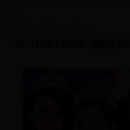
政府网
|
新闻网
|
手机报
|
走进新田
|
投资新田
|
政务公开
|
办事服务
|
首页
>
综合
>
时政
> 正文
2011韩国小姐出炉 清新脱
2011-08-05