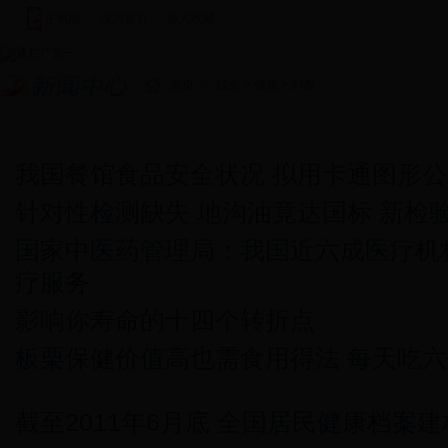
手机版
|
设为首页
|
加入收藏
|
首页
>
综合
>
健康
> 列表
新闻中心
图说新闻
新田新闻
基层快讯
视频新闻
潇湘
我国餐馆食品安全状况 拟用卡通图形公
针对性检测缺失 地沟油竟达国标 新检
国家中医药管理局：我国近六成医疗机
疗服务
影响你寿命的十四个转折点
板栗保健价值高也需食用得法 每天吃
截至2011年6月底 全国居民健康档案