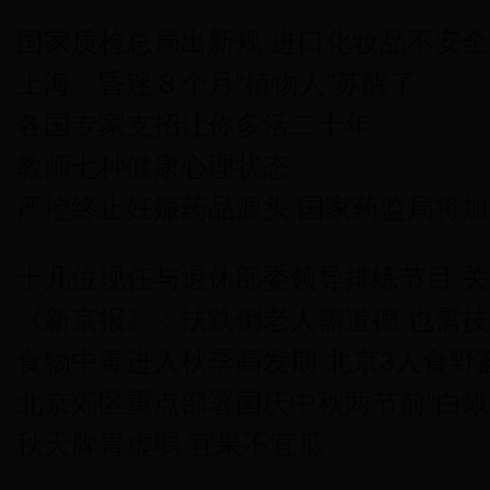
国家质检总局出新规 进口化妆品不安
上海 昏迷８个月“植物人”苏醒了
各国专家支招让你多活二十年
教师七种健康心理状态
严控终止妊娠药品源头 国家药监局将
十几位现任与退休部委领导排练节目 
《新京报》：扶跌倒老人需道德 也需技
食物中毒进入秋季高发期 北京3人食野
北京郊区重点部署国庆中秋两节前“白蛾
秋天脾胃虚弱 宜果不宜瓜