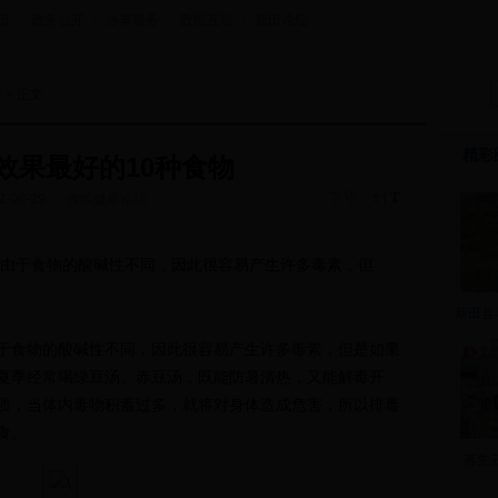
田
|
政务公开
|
办事服务
|
政民互动
|
新田论坛
康
> 正文
精彩
效果最好的10种食物
T
字号：
|
2-06-29
搜狐健康论坛
T
由于食物的酸碱性不同，因此很容易产生许多毒素，但
新田县
食物的酸碱性不同，因此很容易产生许多毒素，但是如果
夏季经常喝绿豆汤、赤豆汤，既能防暑清热，又能解毒开
质，当体内毒物积蓄过多，就将对身体造成危害，所以排毒
食。
蒋先