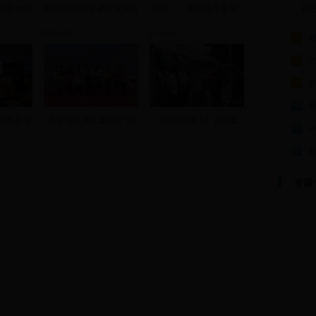
向和他的
新田3000亩富硒罗汉果喜
庆八一：党政领导参加“
新
视频新闻
新田新闻
1
2
2
群
3
4
于我县签
唐军与瑶乡儿童共庆“六
《书记去哪儿》新田篇
5
6
专题