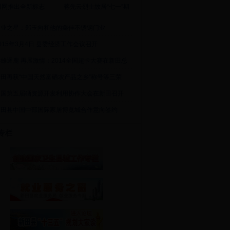
田网推出全新标志
蒋先云烈士故居“七一”期
创业之星：郑玉向和他的鑫佳不锈钢门业
015年3月4日 县委经济工作会议召开
雄逐鹿 再展激情：2014全国超卡大赛在新田总
新田再获“中国天然富硒农产品之乡”称号等三荣
中国第五届硒资源开发利用协作大会在新田召开
新田县中国中部国际家居博览城合作意向签约
专栏