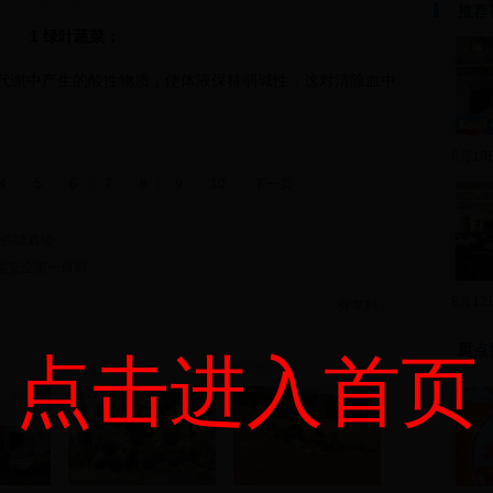
推荐
1 绿叶蔬菜：
谢中产生的酸性物质，使体液保持弱碱性，这对清除血中
8月1
4
5
6
7
8
9
10
下一页
华侨城酒楼
循安全第一原则
8月1
分享到：
重点
点击进入首页
新田新闻
新田新闻