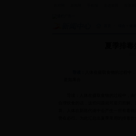
政府网
|
新闻网
|
手机报
|
走进新田
|
投资新
首页
>
综合
>
健
夏季排毒
201
导读：
人体在摄取食物的过程中，
是如果合
导读：人体在摄取食物的过程中，由于
合理饮食的话，这些问题就可迎刃而解。
胃。人体在新陈代谢中会产生一些有毒物
势在必行。为此汇总出夏季常用的排毒饮