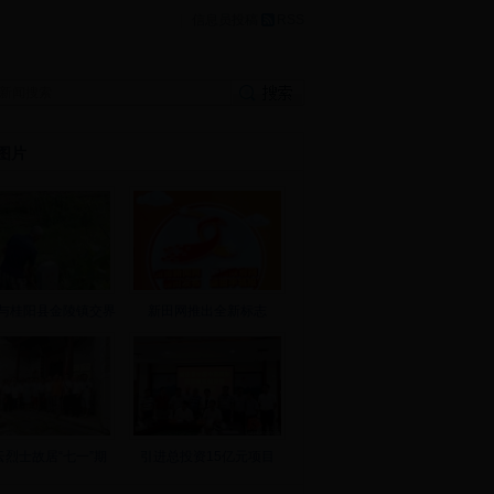
|
信息员投稿
RSS
图片
与桂阳县金陵镇交界
新田网推出全新标志
云烈士故居“七一”期
引进总投资15亿元项目