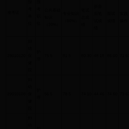
报
报
折合
考
考
公共基础
笔试
准考证
专业知识
后笔
面试
实践
单
职
知识
总成
（80%）
试成
成绩
操作
位
位
（20%）
绩
绩
妇
幼
护
29010120
保
75.5
81.5
80.30
48.18
85.00
71.6
理
健
院
妇
幼
护
29010108
保
56.5
78.5
74.10
44.46
74.60
73.6
理
健
院
妇
幼
护