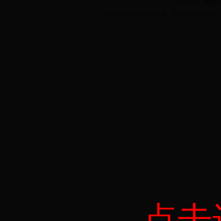
便民热线：
0746
©
中国新田网版权所有，未经书面授权禁
点击