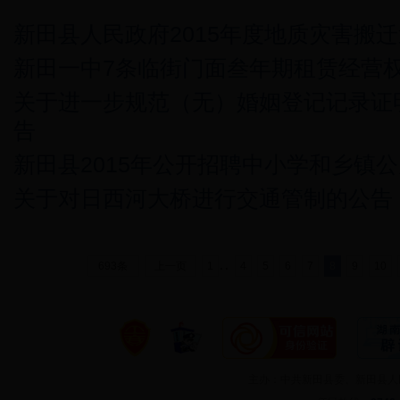
新田县人民政府2015年度地质灾害搬
新田一中7条临街门面叁年期租赁经营
关于进一步规范（无）婚姻登记记录证
告
新田县2015年公开招聘中小学和乡镇
关于对日西河大桥进行交通管制的公告
..
693条
上一页
1
4
5
6
7
8
9
10
主办：中共新田县委、新田县