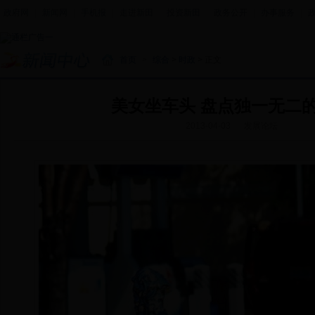
政府网
|
新闻网
|
手机报
|
走进新田
|
投资新田
|
政务公开
|
办事服务
|
首页
>
综合
>
时政
> 正文
美女坐车头 盘点独一无二
2013-04-03
发展论坛