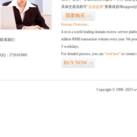
具体交易流程可
“点击这里”
查看或咨询support@
我要购买
>>
Process Overview:
4.cn is a world leading domain escrow service plat
million RMB transaction volume every year. We promi
联系我们
5 workdays.
For detailed process, you can
“visit here”
or contact
QQ：2726103981
BUY NOW
>>
Copyright © 1998 -2025 ww