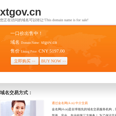
xtgov.cn
您正在访问的域名可以转让!This domain name is for sale!
一口价出售中！
域名
xtgov.cn
Domain Name:
售价
CNY 5197.00
Listing Price:
立即购买
BUY NOW
>>
>>
域名交易方式：
通过金名网(4.cn) 中介交易
金名网(4.cn)是全球领先的域名交易服务机
简单、安全、专业的第三方服务！ 为了保证交