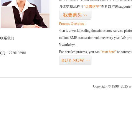
具体交易流程可
“点击这里”
查看或咨询support@
我要购买
>>
Process Overview:
4.cn is a world leading domain escrow service plat
million RMB transaction volume every year. We promi
联系我们
5 workdays.
For detailed process, you can
“visit here”
or contact
QQ：2726103981
BUY NOW
>>
Copyright © 1998 -2025 ww