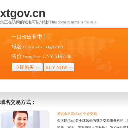
xtgov.cn
您正在访问的域名可以转让!This domain name is for sale!
一口价出售中！
域名
xtgov.cn
Domain Name:
售价
CNY 5197.00
Listing Price:
立即购买
BUY NOW
>>
>>
域名交易方式：
通过金名网(4.cn) 中介交易
金名网(4.cn)是全球领先的域名交易服务机
简单、安全、专业的第三方服务！ 为了保证交