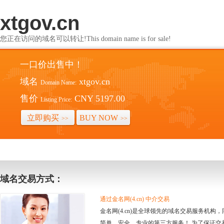
xtgov.cn
您正在访问的域名可以转让!This domain name is for sale!
一口价出售中！
域名
xtgov.cn
Domain Name:
售价
CNY 5197.00
Listing Price:
立即购买
BUY NOW
>>
>>
域名交易方式：
通过金名网(4.cn) 中介交易
金名网(4.cn)是全球领先的域名交易服务机
简单、安全、专业的第三方服务！ 为了保证交