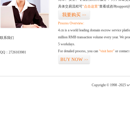
具体交易流程可
“点击这里”
查看或咨询support@
我要购买
>>
Process Overview:
4.cn is a world leading domain escrow service plat
million RMB transaction volume every year. We promi
联系我们
5 workdays.
For detailed process, you can
“visit here”
or contact
QQ：2726103981
BUY NOW
>>
Copyright © 1998 -2025 ww