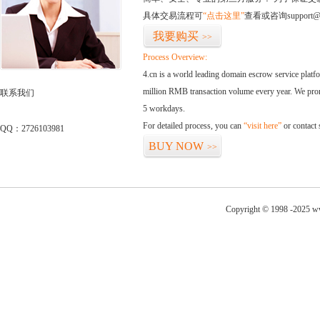
具体交易流程可
“点击这里”
查看或咨询support@
我要购买
>>
Process Overview:
4.cn is a world leading domain escrow service plat
million RMB transaction volume every year. We promi
联系我们
5 workdays.
For detailed process, you can
“visit here”
or contact
QQ：2726103981
BUY NOW
>>
Copyright © 1998 -2025 ww