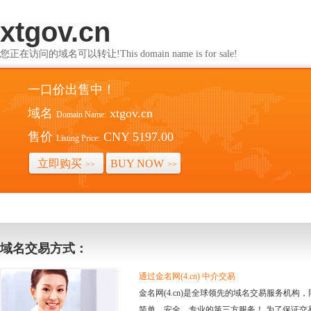
xtgov.cn
您正在访问的域名可以转让!This domain name is for sale!
一口价出售中！
域名
xtgov.cn
Domain Name:
售价
CNY 5197.00
Listing Price:
立即购买
BUY NOW
>>
>>
域名交易方式：
通过金名网(4.cn) 中介交易
金名网(4.cn)是全球领先的域名交易服务机
简单、安全、专业的第三方服务！ 为了保证交