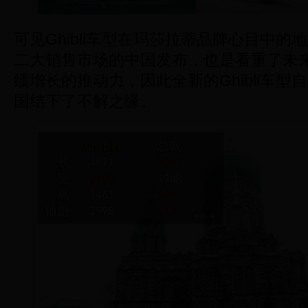
可见Ghibli车型在玛莎拉蒂品牌心目中的
二大销售市场的中国发布，也是看重了未
绩增长的推动力，因此全新的Ghibli车型
国结下了不解之缘。