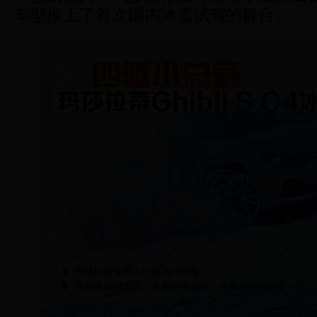
车型推上了首次国内冰雪试驾的舞台
。