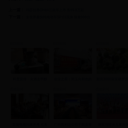
上一篇：
玛莎拉蒂Ghibli三款车上市 售89.8万起
下一篇：
全世界最快纯电动车SP:01现身 限量999台
新田新闻
新田新闻
新田新闻
科普宣传：火酒去甲醇
创业之星：郑玉向和他的
新田3000亩富硒罗
视频新闻
视频新闻
视频新闻
首场电视问政开考 七名
广州普利达公司于我县签
唐军与瑶乡儿童共庆