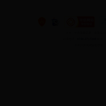
主办：中共新田县委、新田县
联系电话：
0746-4717208
邮箱：
©
中国新田网版权所有