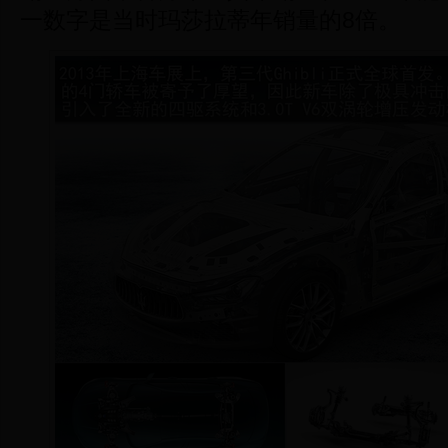
一数字是当时玛莎拉蒂年销量的8倍。