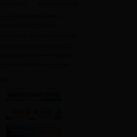
田网推出全新标志
蒋先云烈士故居“七一”期
创业之星：郑玉向和他的鑫佳不锈钢门业
015年3月4日 县委经济工作会议召开
雄逐鹿 再展激情：2014全国超卡大赛在新田总
新田再获“中国天然富硒农产品之乡”称号等三荣
中国第五届硒资源开发利用协作大会在新田召开
新田县中国中部国际家居博览城合作意向签约
专栏