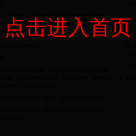
机。
新
盏，欢宴聚餐，这些使糖尿病患者的饮食控制增加了难度。
1
点击进入首页
就行，其实这是错误的。因为磺脲类降糖药物是靠刺激胰岛
2
2
已有病变的胰腺负担加重，病情恶化。而且，降糖药物用多
群
3
为重要。许多糖尿病患者在摆满美味佳肴的宴会桌前心理上
一样吃得随心所欲呢？
4
5
则：
6
各种食物大概的热卡含量。学会食品交换法食品交换法是营
定的量，使它们的营养成分相近。在这些范围内，各种食物
专题
同的食物，可以吃得随心所欲。
么您在饮酒同时请多喝一些冰水，这样可以遏制您的酒量。
么记得在吃主食的时候，预告留出点甜点的空间，也就是
量不至于超标。