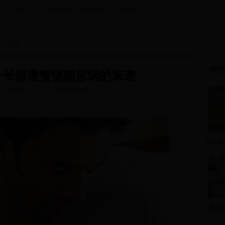
田
|
政务公开
|
办事服务
|
政民互动
|
新田论坛
康
> 正文
精彩
一长假需警惕糖尿病的来袭
T
字号：
|
大楚网
作者：家庭医生在线
T
新田县
蒋先