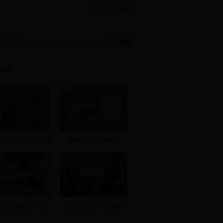
|
信息员投稿
RSS
图片
与桂阳县金陵镇交界
新田网推出全新标志
云烈士故居“七一”期
引进总投资15亿元项目