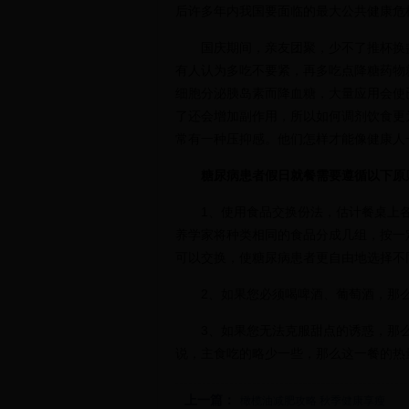
后许多年内我国要面临的最大公共健康危
国庆期间，亲友团聚，少不了推杯换
有人认为多吃不要紧，再多吃点降糖药物
细胞分泌胰岛素而降血糖，大量应用会使
了还会增加副作用，所以如何调剂饮食更
常有一种压抑感。他们怎样才能像健康人
糖尿病患者假日就餐需要遵循以下原
1、使用食品交换份法，估计餐桌上
养学家将种类相同的食品分成几组，按一
可以交换，使糖尿病患者更自由地选择不
2、如果您必须喝啤酒、葡萄酒，那
3、如果您无法克服甜点的诱惑，那
说，主食吃的略少一些，那么这一餐的热
上一篇：
橄榄油减肥攻略 秋季健康享瘦