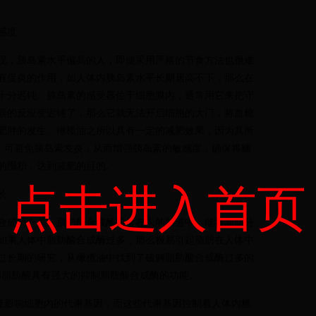
感度
现，胰岛素水平偏高的人，即使采用严格的节食方法也很难
有促炎的作用，如人体内胰岛素水平长期居高不下，那么在
十分迟钝。胰岛素的感受器位于细胞膜内，通常用它来把守
器的反应变迟钝了，那么它就无法开启细胞的大门，将血糖
肥胖的发生。橄榄油之所以具有一定的减肥效果，因为其所
力，可避免胰岛素发炎，从而增强胰岛素的敏感度，确保将糖
的囤积，达到减肥的目的。
点击进入首页
长
合成酶有关。脂肪酸合成酶通常在人的肠道中，能将脂肪分
如果人体中脂肪酸合成酶过多，那么极易引起脂肪在人体中
过长期的研究，从橄榄油中找到了破解脂肪酸合成酶过多的
-3脂肪酸具有强大的抑制脂肪酸合成酶的功能。
直接影响细胞内的代谢基因，而这些代谢基因控制着人体内糖