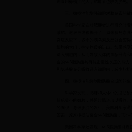
期食用橄榄油的人，肥胖者也较为少见。
三、橄榄油能增强细胞对胰岛素的敏
美国科学家在对肥胖者进行研究时发
减肥。谜底最终被揭开了，原来胰岛素具
炎症反应下，多余的胰岛素反应就会变得
细胞的大门，控制物质的进出。如果感受
送入细胞内，从而导致人体的血糖升高和
含的ω-3脂肪酸具有抗击慢性炎症的能
和氨基酸充分吸收进入细胞内，减少脂肪
四、橄榄油能抑制脂肪酸合成酶的生
科学家发现，肥胖和人体中的脂肪酸
解成极小的微粒，并通过肠道加以吸收。
的囤积，导致肥胖的发生。美国科学家通
答案，原来橄榄油富含ω-3脂肪酸，而ω
美国科学家还发现，ω-3脂肪酸能