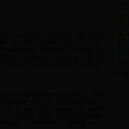
新
1
2
2
群
3
血脂过高，而血脂之所以会出现过高现象，主要是甘油三酯
固醇，特别是要降低低密度脂蛋白。油酸有一个突出的功
4
高密度脂蛋白的含量，降低坏胆固醇——低密度脂蛋白的含
5
固醇减少了，自然有助于减肥。好胆固醇增多了，还可以将
6
中去，代谢成胆汁，从而进一步降低血脂中坏胆固醇的压
专题
产生的一种能储存和释放能量的高能量磷酸盐分子。这种高
而使人肥胖起来。科学家发现，当机体长期摄入橄榄油之
随之瘦下来。原因是什么呢？原来是橄榄油中的ω-3脂肪酸
会阻止三磷腺苷的合成，并将摄入人体的热量在线粒体中燃烧
“氧化磷酸化”。正因为橄榄油拥有这一独特的功能，因此长