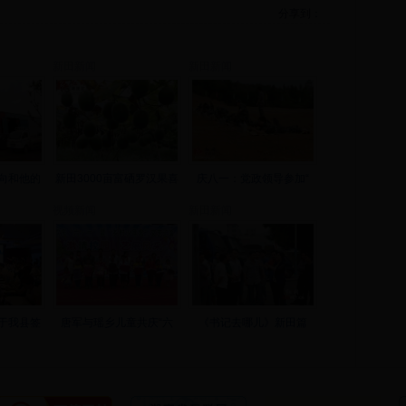
分享到：
新田新闻
新田新闻
向和他的
新田3000亩富硒罗汉果喜
庆八一：党政领导参加“
视频新闻
新田新闻
于我县签
唐军与瑶乡儿童共庆“六
《书记去哪儿》新田篇