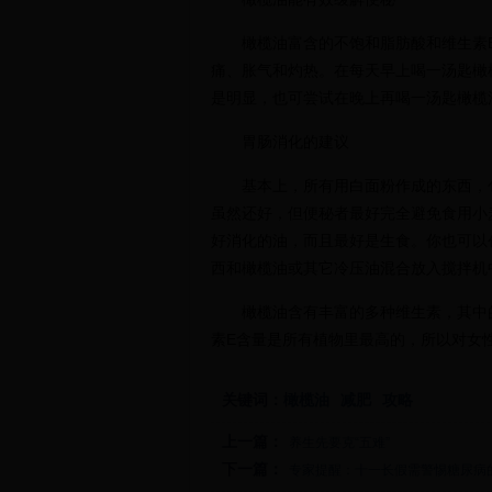
橄榄油富含的不饱和脂肪酸和维生素
痛、胀气和灼热。在每天早上喝一汤匙橄
是明显，也可尝试在晚上再喝一汤匙橄榄
胃肠消化的建议
基本上，所有用白面粉作成的东西，
虽然还好，但便秘者最好完全避免食用小
好消化的油，而且最好是生食。你也可以
西和橄榄油或其它冷压油混合放入搅拌机
橄榄油含有丰富的多种维生素，其中
素E含量是所有植物里最高的，所以对女
关键词：
橄榄油
减肥
攻略
上一篇：
养生先要克“五难”
下一篇：
专家提醒：十一长假需警惕糖尿病