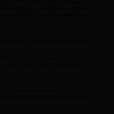
谢基因过于活跃，那么极易引起肥胖。科学家继而发现，代
受体”的类固醇物质有关。而当橄榄油中的ω-3脂肪酸与其
而加速了脂肪的燃烧，这也就是长期摄入橄榄油的人较少产
有许多其它作用，下面我们就来看看它的别样用途及具体用
皮肤吸收，从而有助于保持女性的体态美。它不仅可以帮助
。记得在每天早餐前，空腹喝两勺橄榄油，减肥的效果十分
便秘，其中对身体最有益处的要属橄榄油了。我们平时在炒
榄油做菜，可以让黄绿蔬菜中许多脂溶性维生素在人体中吸