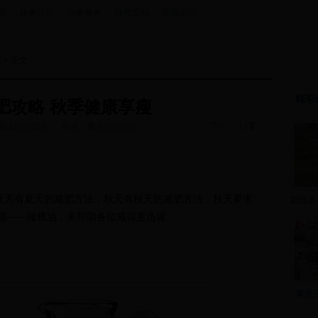
田
|
政务公开
|
办事服务
|
政民互动
|
新田论坛
康
> 正文
精彩
肥攻略 秋季健康享瘦
T
字号：
|
腾讯时尚综合
作者：腾讯时尚综合
T
夏天有夏天的减肥方法，秋天有秋天的减肥方法，秋天要求
新田县
器——橄榄油，来帮助各位减得更迅速。
蒋先