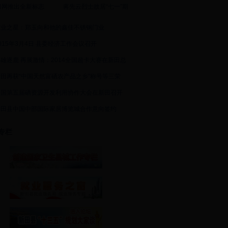
田网推出全新标志
蒋先云烈士故居“七一”期
创业之星：郑玉向和他的鑫佳不锈钢门业
015年3月4日 县委经济工作会议召开
雄逐鹿 再展激情：2014全国超卡大赛在新田总
新田再获“中国天然富硒农产品之乡”称号等三荣
中国第五届硒资源开发利用协作大会在新田召开
新田县中国中部国际家居博览城合作意向签约
专栏