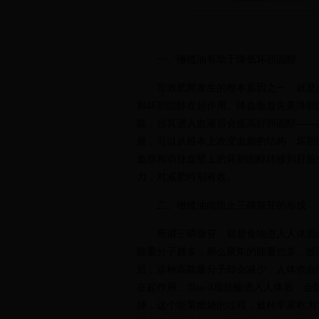
一、橄榄油有助于降低坏胆固醇
导致肥胖发生的根本原因之一，就是
和坏胆固醇在起作用。降血脂首先要降胆
能，当其进入血液后会提高好胆固醇——
量，可以从根本上改变血脂的结构，坏胆
血脂和动脉血壁上的坏胆固醇转移到肝脏
力，对减肥特别有效。
二、橄榄油能阻止三磷腺苷的形成
所谓三磷腺苷，就是食物进入人体后
能量分子越多，那么聚集的能量也多，故
后，这种高能量分子却会减少，人体也会
在起作用。当ω-3脂肪酸进入人体后，
掉，这个能量燃烧的过程，被科学家称为