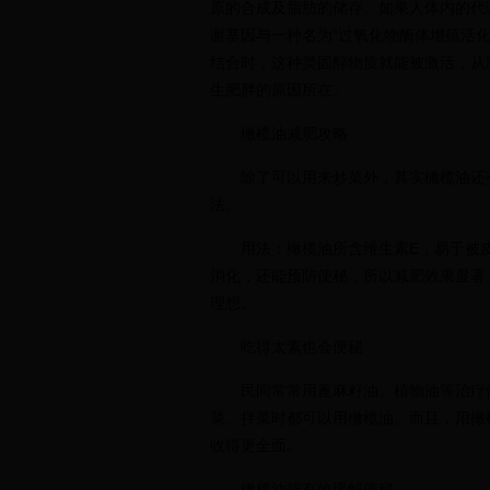
原的合成及脂肪的储存。如果人体内的代
谢基因与一种名为“过氧化物酶体增殖活化
结合时，这种类固醇物质就能被激活，从
生肥胖的原因所在。
橄榄油减肥攻略
除了可以用来炒菜外，其实橄榄油还
法。
用法：橄榄油所含维生素E，易于被
消化，还能预防便秘，所以减肥效果显著
理想。
吃得太素也会便秘
民间常常用蓖麻籽油、植物油等治疗
菜、拌菜时都可以用橄榄油。而且，用橄
收得更全面。
橄榄油能有效缓解便秘