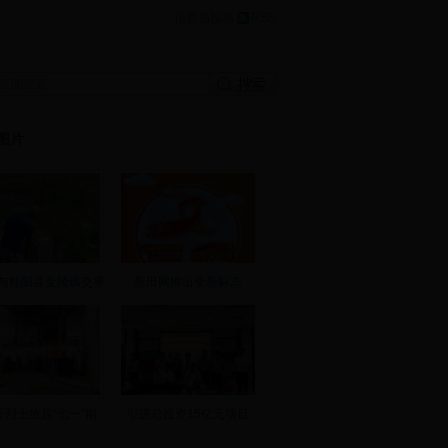
|
信息员投稿
RSS
图片
与桂阳县金陵镇交界
新田网推出全新标志
云烈士故居“七一”期
引进总投资15亿元项目