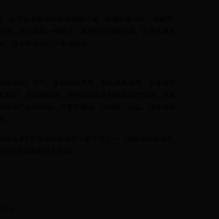
E，促进血液循环和肌肤新陈代谢，能够刺激消化，缓解胃
榄油，然后再喝一杯橙汁，将有助于缓解便秘。如果效果不
油。这个方法适合严重便秘者。
包括面包、饼干、蛋糕和面条等，都应避免食用，全麦面包
麦制品。冷压橄榄油、葡萄籽油和各种低温处理的油，是最
创造自己的特制油，只要把酱油、红辣椒、大蒜、洋葱等东
中。
的维生素E是美容抗衰老的主要营养之一，橄榄油中的维生
性护肤美体都有很大帮助。
的来袭