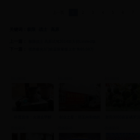
上一页
1
2
3
4
5
6
7
关键词：
极限
战士
高原
上一篇：
极限战士 高原试驾2014款大切Limited版
下一篇：
揽胜极光3门眩蓝限量版上市 售65.08万
新田新闻
新田新闻
新田新闻
科普宣传：火酒去甲醇
创业之星：郑玉向和他的
新田3000亩富硒罗
视频新闻
视频新闻
视频新闻