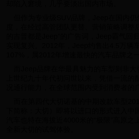
却陷入窘境，几乎要淡出国内市场。
但作为专业级SUV品牌，Jeep在国内
度，在经过高管团队更替、营销策略调整后
的吉普都是Jeep”的广告词，Jeep霸气
实现复兴。2012年，Jeep约售出4.5万
107%，属2012年增速最快的汽车品牌之
而Jeep品牌在华最具魅力的车型则非大
上世纪九十年代初问世以来，凭借一流的
况通行能力，在全球范围内受到消费者的
而在第四代大切诺基的中期改款车型201
下简称：大切）即将以进口的形式进入中
汽车也特在海拔近4000米的“极限”高原
全新大切的试驾体验。