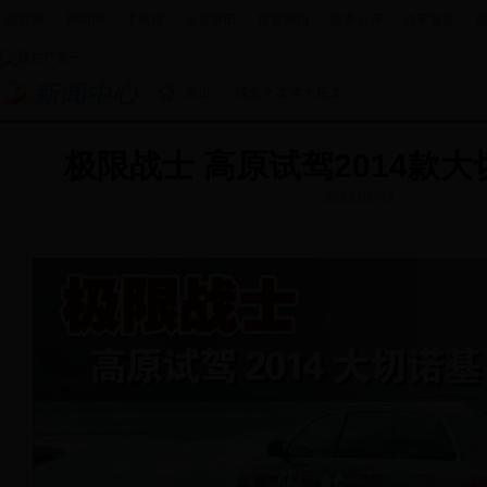
政府网
|
新闻网
|
手机报
|
走进新田
|
投资新田
|
政务公开
|
办事服务
|
首页
>
综合
>
文体
> 正文
极限战士 高原试驾2014款大切L
2013-05-23