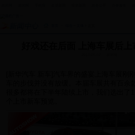
政府网
|
新闻网
|
手机报
|
走进新田
|
投资新田
|
政务公开
|
办事服务
|
首页
>
综合
>
文体
> 正文
好戏还在后面 上海车展后上
2013-05-02
新华网
[新华汽车 新车]汽车界的盛宴上海车展刚
车的步伐并没有放缓。本届车展共有百余
很多都将在下半年陆续上市，我们选出了1
个上市新车预览。