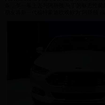
条，乍一看上去与阿斯顿 马丁的标志性前
朋友将新一代福特蒙迪欧戏称为“阿斯顿 福