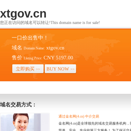
xtgov.cn
您正在访问的域名可以转让!This domain name is for sale!
一口价出售中！
域名
xtgov.cn
Domain Name:
售价
CNY 5197.00
Listing Price:
立即购买
BUY NOW
>>
>>
域名交易方式：
通过金名网(4.cn) 中介交易
金名网(4.cn)是全球领先的域名交易服务机
简单、安全、专业的第三方服务！ 为了保证交