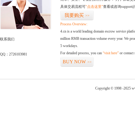
具体交易流程可
“点击这里”
查看或咨询support@
我要购买
>>
Process Overview:
4.cn is a world leading domain escrow service plat
million RMB transaction volume every year. We promi
联系我们
5 workdays.
For detailed process, you can
“visit here”
or contact
QQ：2726103981
BUY NOW
>>
Copyright © 1998 -2025 ww