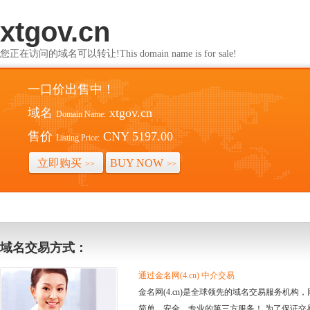
xtgov.cn
您正在访问的域名可以转让!This domain name is for sale!
一口价出售中！
域名
xtgov.cn
Domain Name:
售价
CNY 5197.00
Listing Price:
立即购买
BUY NOW
>>
>>
域名交易方式：
通过金名网(4.cn) 中介交易
金名网(4.cn)是全球领先的域名交易服务机
简单、安全、专业的第三方服务！ 为了保证交