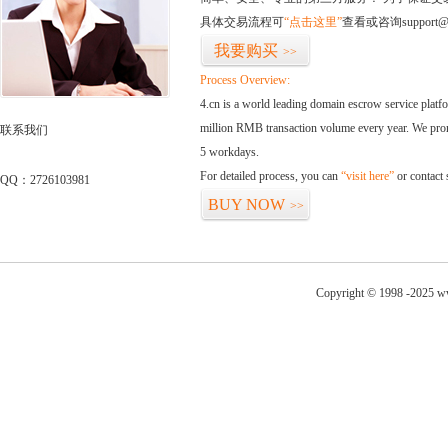
具体交易流程可
“点击这里”
查看或咨询support@
我要购买
>>
Process Overview:
4.cn is a world leading domain escrow service plat
million RMB transaction volume every year. We promi
联系我们
5 workdays.
For detailed process, you can
“visit here”
or contact
QQ：2726103981
BUY NOW
>>
Copyright © 1998 -2025 ww